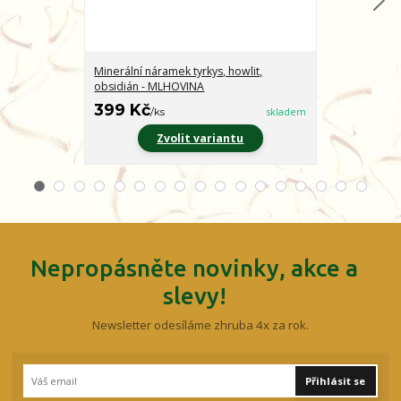
Minerální náramek tyrkys, howlit,
Minerální nár
obsidián - MLHOVINA
CHARAKTER
399 Kč
399 Kč
/
ks
skladem
/
ks
Zvolit variantu
Z
Nepropásněte novinky, akce a
slevy!
Newsletter odesíláme zhruba 4x za rok.
Přihlásit se