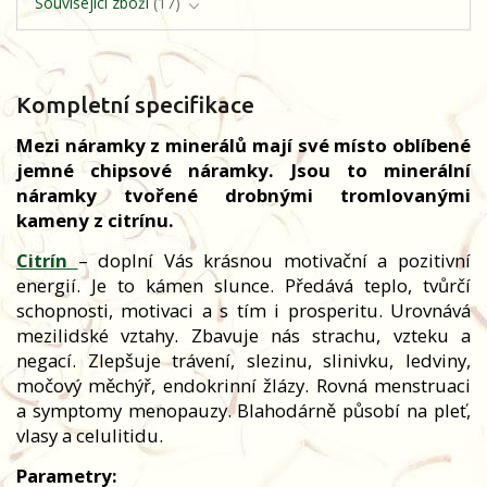
Související zboží
17
Kompletní specifikace
Mezi náramky z minerálů mají své místo oblíbené
jemné chipsové náramky. Jsou to minerální
náramky tvořené drobnými tromlovanými
kameny z citrínu.
Citrín
– doplní Vás krásnou motivační a pozitivní
energií. Je to kámen slunce. Předává teplo, tvůrčí
schopnosti, motivaci a s tím i prosperitu. Urovnává
mezilidské vztahy. Zbavuje nás strachu, vzteku a
negací. Zlepšuje trávení, slezinu, slinivku, ledviny,
močový měchýř, endokrinní žlázy. Rovná menstruaci
a symptomy menopauzy. Blahodárně působí na pleť,
vlasy a celulitidu.
Parametry: