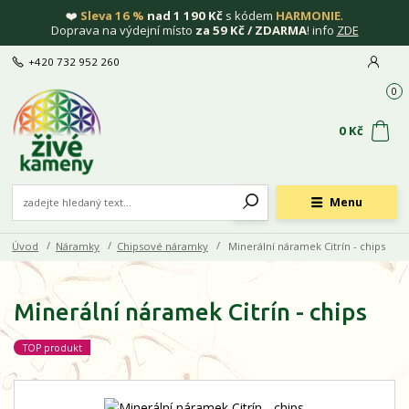
❤️
Sleva 16 %
nad 1 190 Kč
s kódem
HARMONIE
.
Doprava na výdejní místo
za 59 Kč / ZDARMA
! info
ZDE
+420 732 952 260
0
0 Kč
Menu
Úvod
Náramky
Chipsové náramky
Minerální náramek Citrín - chips
Minerální náramek Citrín - chips
TOP produkt