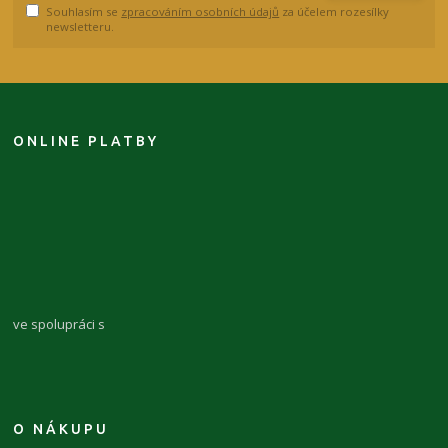
Souhlasím se
zpracováním osobních údajů
za účelem rozesílky
newsletteru.
ONLINE PLATBY
ve spolupráci s
O NÁKUPU