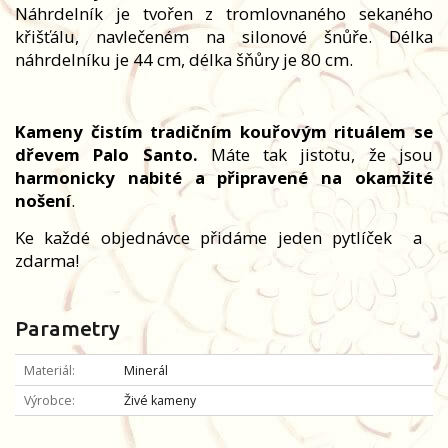
Náhrdelník je tvořen z tromlovnaného sekaného
křišťálu, navlečeném na silonové šnůře. Délka
náhrdelníku je 44 cm, délka šňůry je 80 cm.
Kameny čistím tradičním kouřovým rituálem se
dřevem Palo Santo.
Máte tak jistotu, že jsou
harmonicky nabité a připravené na okamžité
nošení
.
Ke každé objednávce přidáme jeden pytlíček
a
zdarma!
Parametry
Materiál
Minerál
Výrobce
Živé kameny