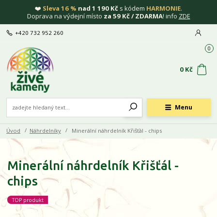
❤️
Sleva 16 %
nad 1 190 Kč
s kódem
HARMONIE
.
Doprava na výdejní místo
za 59 Kč / ZDARMA
! info
ZDE
+420 732 952 260
0
0 Kč
Menu
Úvod
Náhrdelníky
Minerální náhrdelník Křišťál - chips
Minerální náhrdelník Křišťál -
chips
TOP produkt