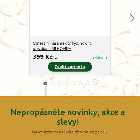
Minerální náramek tyrkys, howlit,
Minerální nár
obsidián - MLHOVINA
CHARAKTER
399 Kč
399 Kč
/
ks
skladem
/
ks
Zvolit variantu
Z
Nepropásněte novinky, akce a
slevy!
Newsletter odesíláme zhruba 4x za rok.