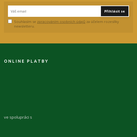
Přihlásit se
Souhlasím se
zpracováním osobních údajů
za účelem rozesílky
newsletteru.
ONLINE PLATBY
ve spolupráci s