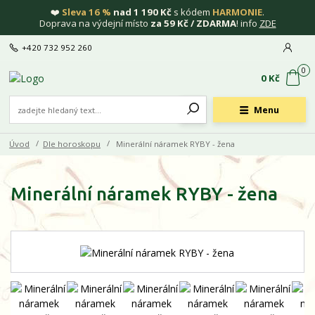
❤️
Sleva 16 %
nad 1 190 Kč
s kódem
HARMONIE
.
Doprava na výdejní místo
za 59 Kč / ZDARMA
! info
ZDE
+420 732 952 260
0
0 Kč
Menu
Úvod
Dle horoskopu
Minerální náramek RYBY - žena
Minerální náramek RYBY - žena