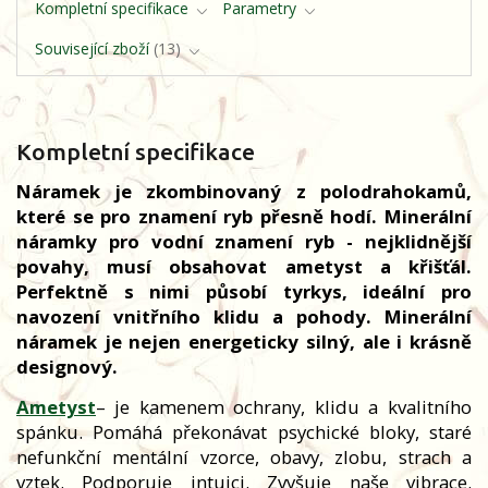
Kompletní specifikace
Parametry
Související zboží
13
Kompletní specifikace
Náramek je zkombinovaný z polodrahokamů,
které se pro znamení ryb přesně hodí. Minerální
náramky pro vodní znamení ryb - nejklidnější
povahy, musí obsahovat ametyst a křišťál.
Perfektně s nimi působí tyrkys, ideální pro
navození vnitřního klidu a pohody. Minerální
náramek je nejen energeticky silný, ale i krásně
designový.
Ametyst
– je kamenem ochrany, klidu a kvalitního
spánku. Pomáhá překonávat psychické bloky, staré
nefunkční mentální vzorce, obavy, zlobu, strach a
vztek. Podporuje intuici. Zvyšuje naše vibrace.