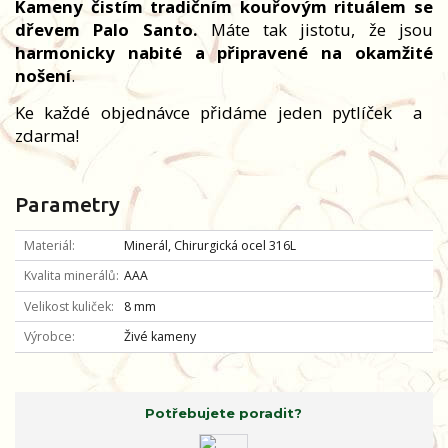
Kameny čistím tradičním kouřovým rituálem se
dřevem Palo Santo.
Máte tak jistotu, že jsou
harmonicky nabité a připravené na okamžité
nošení
.
Ke každé objednávce přidáme jeden pytlíček
a
zdarma!
Parametry
Materiál
Minerál, Chirurgická ocel 316L
Kvalita minerálů
AAA
Velikost kuliček
8 mm
Výrobce
Živé kameny
Potřebujete poradit?