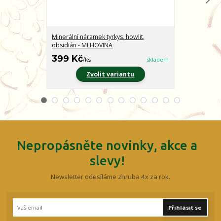
Minerální náramek tyrkys, howlit,
Minerální nár
obsidián - MLHOVINA
CHARAKTER
399 Kč
399 Kč
/
ks
skladem
/
ks
Zvolit variantu
Z
Nepropásněte novinky, akce a
slevy!
Newsletter odesíláme zhruba 4x za rok.
Přihlásit se