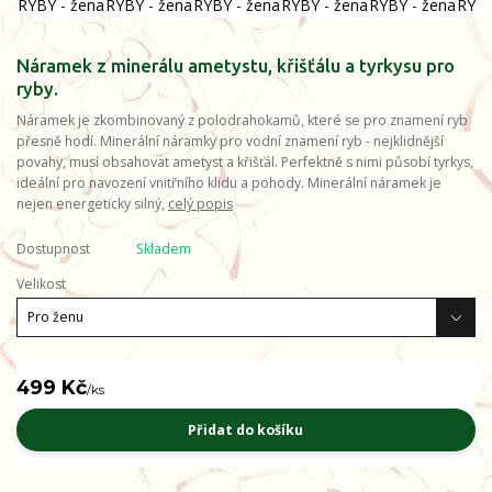
Náramek z minerálu ametystu, křišťálu a tyrkysu pro
ryby.
Náramek je zkombinovaný z polodrahokamů, které se pro znamení ryb
přesně hodí. Minerální náramky pro vodní znamení ryb - nejklidnější
povahy, musí obsahovat ametyst a křišťál. Perfektně s nimi působí tyrkys,
ideální pro navození vnitřního klidu a pohody. Minerální náramek je
nejen energeticky silný,
celý popis
Dostupnost
Skladem
Velikost
499 Kč
/
ks
Přidat do košíku