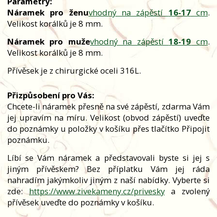
Parametry:
Náramek pro ženu
vhodný na zápěstí
16-17
cm
.
Velikost korálků je 8 mm.
Náramek pro muže
vhodný na zápěstí
18-19
cm
.
Velikost korálků je 8 mm.
Přívěsek je z chirurgické oceli 316L.
Přizpůsobení pro Vás:
Chcete-li náramek přesně na své zápěstí, zdarma Vám
jej upravím na míru. Velikost (obvod zápěstí) uveďte
do poznámky u položky v košíku přes tlačítko Připojit
poznámku.
Líbí se Vám náramek a představovali byste si jej s
jiným přívěskem? Bez příplatku Vám jej ráda
nahradím jakýmkoliv jiným z naší nabídky. Vyberte si
zde:
https://www.zivekameny.cz/privesky
a zvolený
přívěsek uveďte do poznámky v košíku.