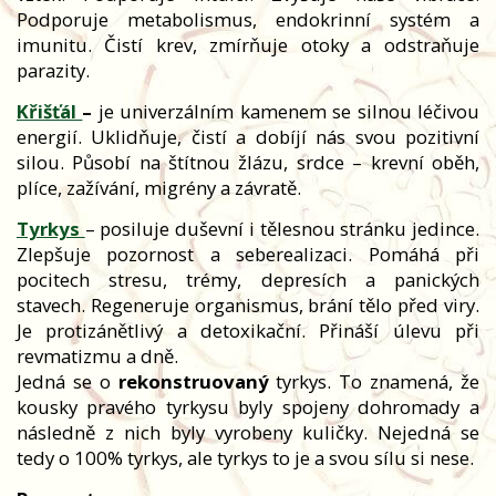
Podporuje metabolismus, endokrinní systém a
imunitu. Čistí krev, zmírňuje otoky a odstraňuje
parazity.
Křišťál
–
je univerzálním kamenem se silnou léčivou
energií. Uklidňuje, čistí a dobíjí nás svou pozitivní
silou. Působí na štítnou žlázu, srdce – krevní oběh,
plíce, zažívání, migrény a závratě.
Tyrkys
– posiluje duševní i tělesnou stránku jedince.
Zlepšuje pozornost a seberealizaci. Pomáhá při
pocitech stresu, trémy, depresích a panických
stavech. Regeneruje organismus, brání tělo před viry.
Je protizánětlivý a detoxikační. Přináší úlevu při
revmatizmu a dně.
Jedná se o
rekonstruovaný
tyrkys. To znamená, že
kousky pravého tyrkysu byly spojeny dohromady a
následně z nich byly vyrobeny kuličky. Nejedná se
tedy o 100% tyrkys, ale tyrkys to je a svou sílu si nese.