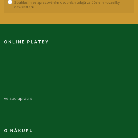
Souhlasím se
zpracováním osobních údajů
za účelem rozesílky
newsletteru.
ONLINE PLATBY
ve spolupráci s
O NÁKUPU