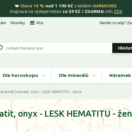
❤️
Sleva 16 %
nad 1 190 Kč
s kódem
HARMONIE
.
Doprava na výdejní místo
za 59 Kč / ZDARMA
! info
ZDE
nám
Novinky
Více
Nevíte si rady? Za
Hleda
Dle horoskopu
Dle minerálů
Náramek 
náramek hematit, onyx - LESK HEMATITU - žena
tit, onyx - LESK HEMATITU - že