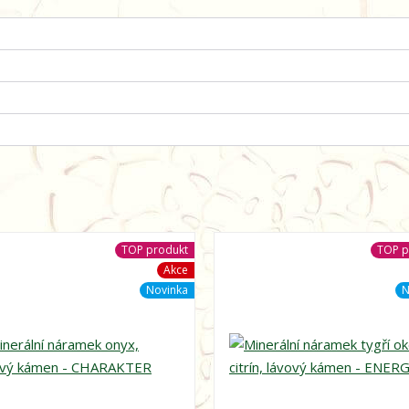
TOP produkt
TOP p
Akce
Novinka
N