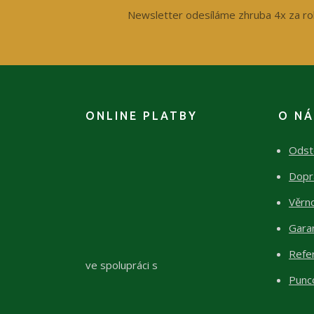
Newsletter odesíláme zhruba 4x za ro
ONLINE PLATBY
O N
Odst
Dopr
Věrn
Garan
Refe
ve spolupráci s
Punc