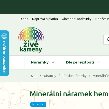
O nás
Doprava a platba
Obchodní podmínky
Napište 
Náramky
Dle příležitosti
Úvod
Náramky
Pánské náramky
Minerální 
Minerální náramek hema
Novinka