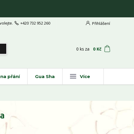
volejte.
+420 732 952 260
Přihlášení
t
0
ks
za
0 Kč
na přání
Gua Sha
Více
na