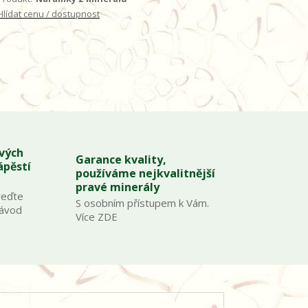
Hlídat cenu / dostupnost
ových
Garance kvality,
ápěstí
používáme nejkvalitnější
pravé minerály
veďte
S osobním přístupem k Vám.
Návod
Více ZDE