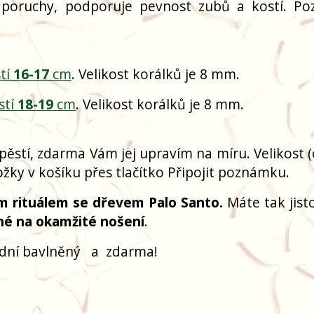
 poruchy, podporuje pevnost zubů a kostí. Poz
tí
16-17
cm
. Velikost korálků je 8 mm.
stí
18-19
cm
. Velikost korálků je 8 mm.
pěstí, zdarma Vám jej upravím na míru. Velikost 
žky v košíku přes tlačítko Připojit poznámku.
m rituálem se dřevem Palo Santo.
Máte tak jisto
né na okamžité nošení
.
odní bavlněný
a
zdarma!