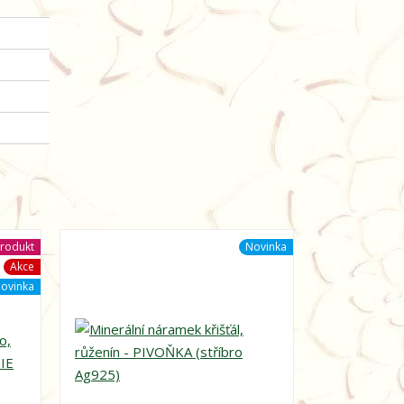
rodukt
Novinka
Akce
ovinka