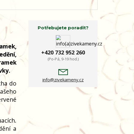
Potřebujete poradit?
ramek,
+420 732 952 260
edění,
(Po-Pá, 9-19 hod.)
áramek
vky.
info@zivekameny.cz
cha do
našeho
ervené
acích.
dění a