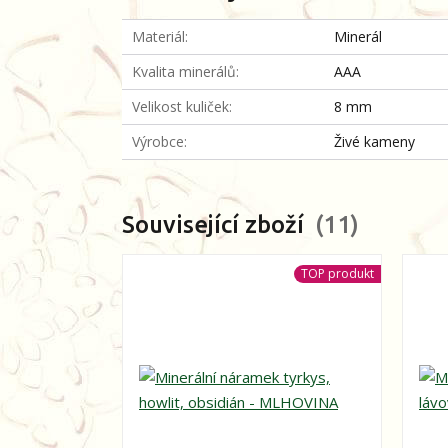
Materiál
Minerál
Kvalita minerálů
AAA
Velikost kuliček
8 mm
Výrobce
Živé kameny
Související zboží
11
TOP produkt