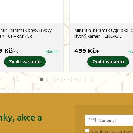
rální náramek onyx, lávový
Minerální náramek tygří oko, ci
en - CHARAKTER
lávový kámen - ENERGIE
9 Kč
499 Kč
/
ks
skladem
/
ks
sk
Zvolit variantu
Zvolit variantu
ky, akce a
Souhlasím se
zpracová