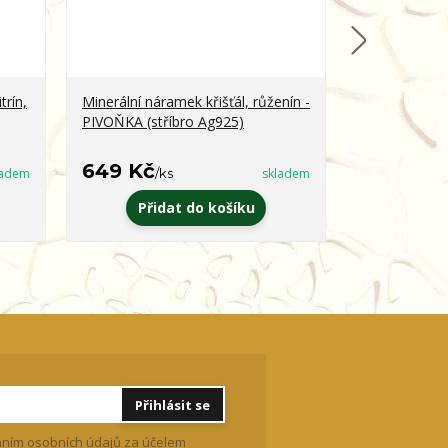
trín,
Minerální náramek křišťál, růženín -
Minerální ná
PIVOŇKA (stříbro Ag925)
obsidián - 
649 Kč
399 Kč
ladem
/
ks
skladem
/
k
Přidat do košíku
Zvo
Přihlásit se
ním osobních údajů
za účelem