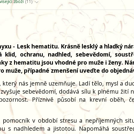
isející zboží
11
yxu - Lesk hematitu. Krásně lesklý a hladký ná
klid, ochranu, nadhled, sebevědomí, soustř
mky z hematitu jsou vhodné pro muže i ženy. N
pro muže, případné zmenšení uveďte do objedná
který nás jemně uzemňuje. Ladí tělo, mysl a du
 zvyšuje sebevědomí, dodává sílu k plnému žití 
pozornost. Příznivě působí na krevní oběh, č
 pomocník v období stresu a nepříjemných situ
tou s nadhledem a jistotou. Napomáhá soustře