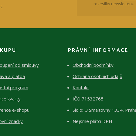
rozesílky newsletteru.
k.
ÁKUPU
PRÁVNÍ INFORMACE
oupení od smlouvy
Obchodní podmínky
ava a platba
Ochrana osobních údajů
ostní program
Kontakt
ce kvality
IČO 71532765
rence e-shopu
Sídlo: U Smaltovny 1334, Prah
ovní značky
Nejsme plátci DPH