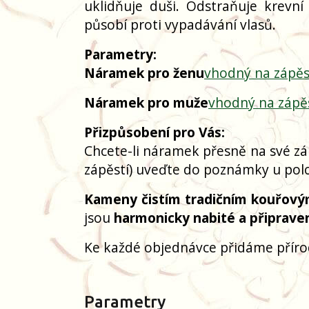
uklidňuje duši. Odstraňuje krevní
působí proti vypadávání vlasů.
Parametry:
Náramek pro ženu
vhodný na zápěs
Náramek pro muže
vhodný na zápě
Přizpůsobení pro Vás:
Chcete-li náramek přesně na své zá
zápěstí) uveďte do poznámky u polo
Kameny čistím tradičním kouřový
jsou
harmonicky nabité a připrave
Ke každé objednávce přidáme přír
Parametry