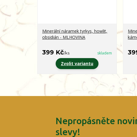
Minerální náramek tyrkys, howlit,
Mine
obsidián - MLHOVINA
kám
399 Kč
39
/
ks
skladem
Zvolit variantu
Nepropásněte novin
slevy!