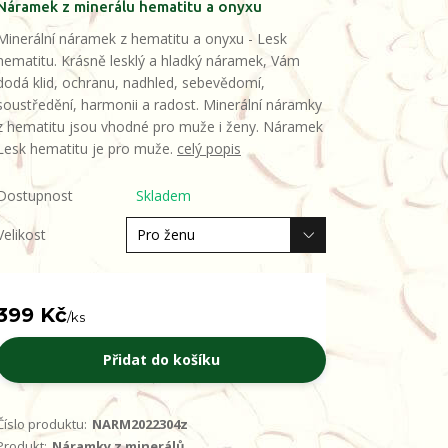
Náramek z minerálu hematitu a onyxu
Minerální náramek z hematitu a onyxu - Lesk
hematitu. Krásně lesklý a hladký náramek, Vám
dodá klid, ochranu, nadhled, sebevědomí,
soustředění, harmonii a radost. Minerální náramky
z hematitu jsou vhodné pro muže i ženy. Náramek
Lesk hematitu je pro muže.
celý popis
Dostupnost
Skladem
Velikost
399 Kč
/
ks
Přidat do košíku
Číslo produktu:
NARM2022304z
Produkt:
Náramky z minerálů