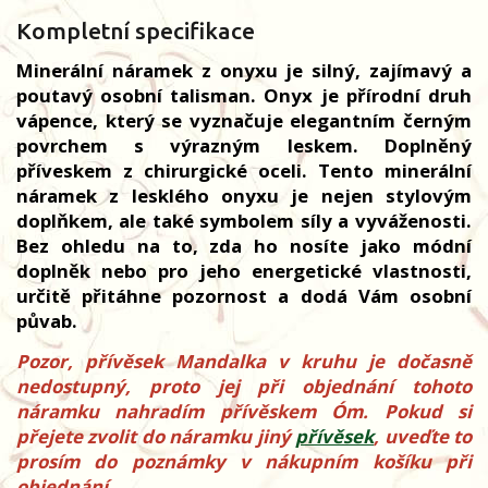
Kompletní specifikace
Minerální náramek z onyxu je silný, zajímavý a
poutavý osobní talisman. Onyx je přírodní druh
vápence, který se vyznačuje elegantním černým
povrchem s výrazným leskem. Doplněný
příveskem z chirurgické oceli.
Tento minerální
náramek z lesklého onyxu je nejen stylovým
doplňkem, ale také symbolem síly a vyváženosti.
Bez ohledu na to, zda ho nosíte jako módní
doplněk nebo pro jeho energetické vlastnosti,
určitě přitáhne pozornost a dodá Vám osobní
půvab.
Pozor, přívěsek Mandalka v kruhu je dočasně
nedostupný, proto jej při objednání tohoto
náramku nahradím přívěskem Óm. Pokud si
přejete zvolit do náramku jiný
přívěsek
, uveďte to
prosím do poznámky v nákupním košíku při
objednání.