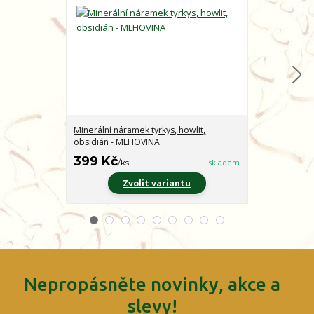
Minerální náramek tyrkys, howlit,
Minerální nár
obsidián - MLHOVINA
CHARAKTER
399 Kč
399 Kč
/
ks
skladem
/
ks
Zvolit variantu
Z
Nepropásněte novinky, akce a
slevy!