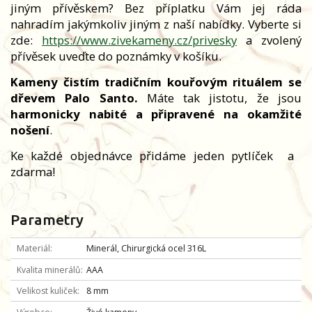
jiným přívěskem? Bez příplatku Vám jej ráda
nahradím jakýmkoliv jiným z naší nabídky. Vyberte si
zde:
https://www.zivekameny.cz/privesky
a zvolený
přívěsek uveďte do poznámky v košíku.
Kameny čistím tradičním kouřovým rituálem se
dřevem Palo Santo.
Máte tak jistotu, že jsou
harmonicky nabité a připravené na okamžité
nošení
.
Ke každé objednávce přidáme jeden pytlíček
a
zdarma!
Parametry
Materiál
Minerál, Chirurgická ocel 316L
Kvalita minerálů
AAA
Velikost kuliček
8 mm