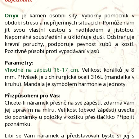
Onyx
je kámen osobní síly. Výborný pomocník v
období stresu a nepříjemných situacích. Pomůže nám
jít svou vlastní cestou s nadhledem a jistotou.
Napomáhá soustředění a uklidňuje duši. Odstraňuje
krevní poruchy, podporuje pevnost zubů a kostí.
Pozitivně působí proti vypadávání vlasů.
Parametry:
Vhodné na zápěstí 16-17 cm
. Velikost korálků je 8
mm. Přívěsek je z chirurgické oceli 316L (mandalka v
kruhu). Mandala je symbolem harmonie a jednoty.
Přizpůsobení pro Vás:
Chcete-li náramek přesně na své zápěstí, zdarma Vám
jej upravím na míru. Velikost (obvod zápěstí) uveďte
do poznámky u položky v košíku přes tlačítko Připojit
poznámku.
Líbí se Vám náramek a představovali byste si jej s