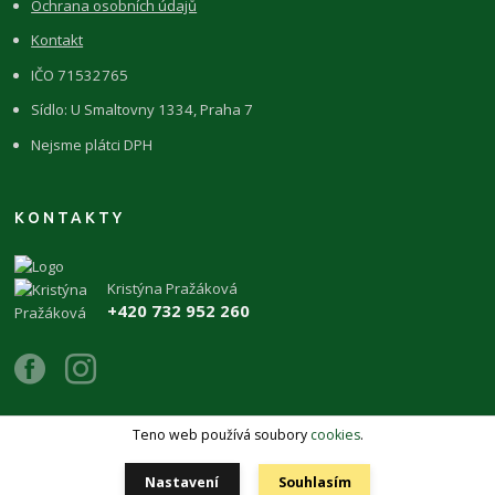
Ochrana osobních údajů
Kontakt
IČO 71532765
Sídlo: U Smaltovny 1334, Praha 7
Nejsme plátci DPH
KONTAKTY
Kristýna Pražáková
+420 732 952 260
Teno web používá soubory
cookies
.
Copyright 2026 © ŽIVÉKAMENY Kristýna Pražáková
Nastavení
Souhlasím