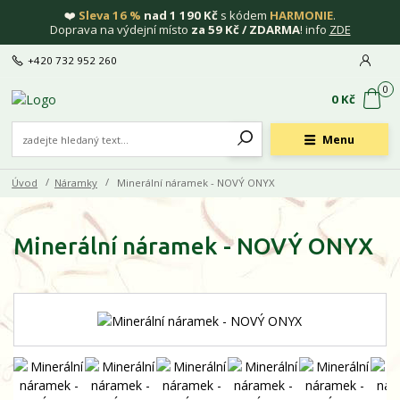
❤️
Sleva 16 %
nad 1 190 Kč
s kódem
HARMONIE
.
Doprava na výdejní místo
za 59 Kč / ZDARMA
! info
ZDE
+420 732 952 260
0
0 Kč
Menu
Úvod
Náramky
Minerální náramek - NOVÝ ONYX
Minerální náramek - NOVÝ ONYX