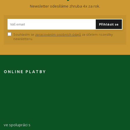
Newsletter odesíláme zhruba 4x za rok.
Přihlásit se
Souhlasím se
zpracováním osobních údajů
za účelem rozesílky
newsletteru.
ONLINE PLATBY
ve spolupráci s