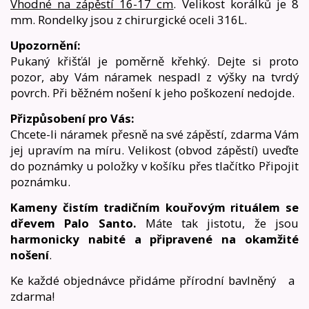
Vhodné na zápěstí 16-17 cm
. Velikost korálků je 8
mm. Rondelky jsou z chirurgické oceli 316L.
Upozornění:
Pukaný křišťál je poměrně křehký. Dejte si proto
pozor, aby Vám náramek nespadl z výšky na tvrdý
povrch. Při běžném nošení k jeho poškození nedojde.
Přizpůsobení pro Vás:
Chcete-li náramek přesně na své zápěstí, zdarma Vám
jej upravím na míru. Velikost (obvod zápěstí) uveďte
do poznámky u položky v košíku přes tlačítko Připojit
poznámku.
Kameny čistím tradičním kouřovým rituálem se
dřevem Palo Santo.
Máte tak jistotu, že jsou
harmonicky nabité a připravené na okamžité
nošení
.
Ke každé objednávce přidáme přírodní bavlněný
a
zdarma!