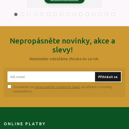
Nepropásněte novinky, akce a
slevy!
Newsletter odesíláme zhruba 4x za rok.
Přihlásit se
Souhlasím se
zpracováním osobních údajů
za účelem rozesílky
newsletteru.
ONLINE PLATBY