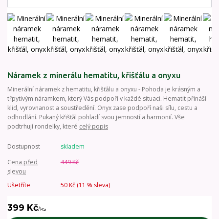
Náramek z minerálu hematitu, křišťálu a onyxu
Minerální náramek z hematitu, křišťálu a onyxu - Pohoda je krásným a
třpytivým náramkem, který Vás podpoří v každé situaci. Hematit přináší
klid, vyrovnanost a soustředění. Onyx zase podpoří naši sílu, cestu a
odhodlání. Pukaný křišťál pohladí svou jemností a harmonií. Vše
podtrhují rondelky, které
celý popis
Dostupnost
skladem
Cena před
449 Kč
slevou
Ušetříte
50 Kč (
11
% sleva)
399 Kč
/
ks