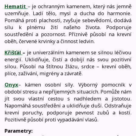
Hematit
– je ochranným kamenem, který nás jemně
uzemňuje. Ladí tělo, mysl a ducha do harmonie.
Pomáhá proti plachosti, zvyšuje sebevědomí, dodává
sílu k plnému žití našeho života. Podporuje
soustředění a pozornost. Příznivě působí na krevní
oběh, červené krvinky a činnost ledvin.
Křišťál
–
je univerzálním kamenem se silnou léčivou
energií. Uklidňuje, čistí a dobíjí nás svou pozitivní
silou. Působí na štítnou žlázu, srdce – krevní oběh,
plíce, zažívání, migrény a závratě.
Onyx
– kámen osobní síly. Výborný pomocník v
období stresu a nepříjemných situacích. Pomůže nám
jít svou vlastní cestou s nadhledem a jistotou.
Napomáhá soustředění a uklidňuje duši. Odstraňuje
krevní poruchy, podporuje pevnost zubů a kostí.
Pozitivně působí proti vypadávání vlasů.
Parametry: