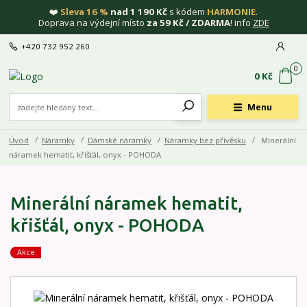
❤️
Sleva 16 %
nad 1 190 Kč
s kódem
HARMONIE
.
Doprava na výdejní místo
za 59 Kč / ZDARMA
! info
ZDE
+420 732 952 260
0
0 Kč
Menu
Úvod
Náramky
Dámské náramky
Náramky bez přívěsku
Minerální
náramek hematit, křišťál, onyx - POHODA
Minerální náramek hematit,
křišťál, onyx - POHODA
Akce