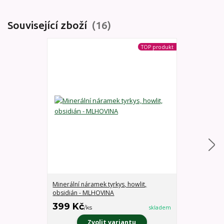
Související zboží
16
TOP produkt
Minerální náramek tyrkys, howlit,
Minerální nár
obsidián - MLHOVINA
CHARAKTER
399 Kč
399 Kč
/
ks
skladem
/
ks
Zvolit variantu
Z