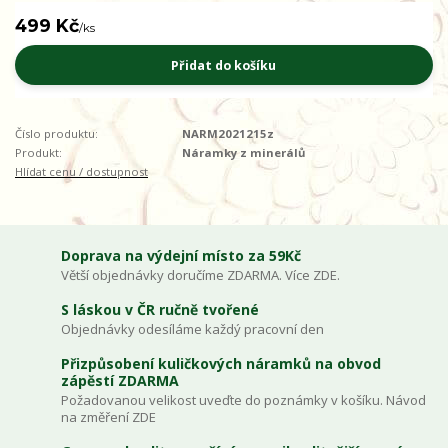
499 Kč
/
ks
Přidat do košíku
Číslo produktu:
NARM2021215z
Produkt:
Náramky z minerálů
Hlídat cenu / dostupnost
Doprava na výdejní místo za 59Kč
Větší objednávky doručíme ZDARMA. Více ZDE.
S láskou v ČR ručně tvořené
Objednávky odesíláme každý pracovní den
Přizpůsobení kuličkových náramků na obvod
zápěstí ZDARMA
Požadovanou velikost uveďte do poznámky v košíku. Návod
na změření ZDE