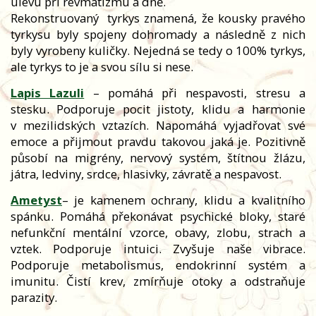
úlevu při revmatizmu a dně.
Rekonstruovaný
tyrkys znamená, že kousky pravého
tyrkysu byly spojeny dohromady a následně z nich
byly vyrobeny kuličky. Nejedná se tedy o 100% tyrkys,
ale tyrkys to je a svou sílu si nese.
Lapis Lazuli
– pomáhá při nespavosti, stresu a
stesku. Podporuje pocit jistoty, klidu a harmonie
v mezilidských vztazích. Napomáhá vyjadřovat své
emoce a přijmout pravdu takovou jaká je. Pozitivně
působí na migrény, nervový systém, štítnou žlázu,
játra, ledviny, srdce, hlasivky, závratě a nespavost.
Ametyst
– je kamenem ochrany, klidu a kvalitního
spánku. Pomáhá překonávat psychické bloky, staré
nefunkční mentální vzorce, obavy, zlobu, strach a
vztek. Podporuje intuici. Zvyšuje naše vibrace.
Podporuje metabolismus, endokrinní systém a
imunitu. Čistí krev, zmírňuje otoky a odstraňuje
parazity.