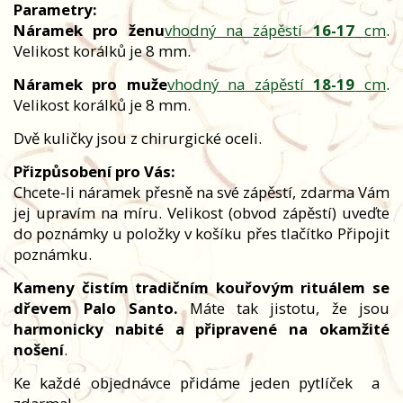
Parametry:
Náramek pro ženu
vhodný na zápěstí
16-17
cm
.
Velikost korálků je 8 mm.
Náramek pro muže
vhodný na zápěstí
18-19
cm
.
Velikost korálků je 8 mm.
Dvě kuličky jsou z chirurgické oceli.
Přizpůsobení pro Vás:
Chcete-li náramek přesně na své zápěstí, zdarma Vám
jej upravím na míru. Velikost (obvod zápěstí) uveďte
do poznámky u položky v košíku přes tlačítko Připojit
poznámku.
Kameny čistím tradičním kouřovým rituálem se
dřevem Palo Santo.
Máte tak jistotu, že jsou
harmonicky nabité a připravené na okamžité
nošení
.
Ke každé objednávce přidáme jeden pytlíček
a