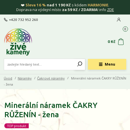
❤️
Sleva 16 %
nad 1 190 Kč
s kódem
HARMONIE
.
Doprava na výdejní místo
za 59 Kč / ZDARMA
! info
ZDE
+420 732 952 260
0
0 Kč
Menu
Úvod
Náramky
Čakrové náramky
Minerální náramek ČAKRY RŮŽENÍN
- žena
Minerální náramek ČAKRY
RŮŽENÍN - žena
TOP produkt