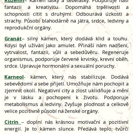
Růženín
– Kámen lásky a sebelásky. Podporuje naši
fantazii a kreativitu. Dopomáhá trpělivosti a
schopnosti cítit s druhými. Odbourává úzkosti a
strachy. Působí blahodárně na játra, srdce, ledviny a
reprodukční orgány.
Granát
– silný kámen, který dodává klid a touhu.
Kdysi byl užíván jako amulet. Přináší nám nadšení,
vytrvalost, fantazii, vůli a sebedůvěru. Regeneruje
organismus, podporuje červené krvinky, krevní oběh,
srdce. Upravuje hormonální a sexuální poruchy.
Karneol
- kámen, který nás stabilizuje. Dodává
sebevědomí a sebe přijetí. Umožňuje nám pochopit a
zjemnit okolí. Negativní city a zlost uklidňuje a mění
je v lásku a pochopení k životu. Podporuje
metabolismus a ledviny. Zvyšuje plodnost a celkově
velice pozitivně působí na ženské orgány.
Citrín
– doplní nás krásnou motivační a pozitivní
energií. Je to kámen slunce. Předává teplo, tvůrčí