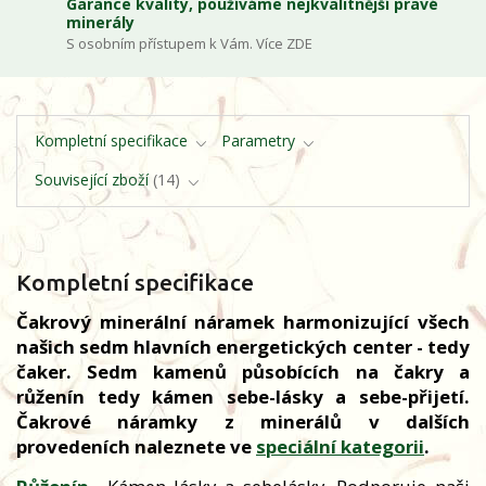
Garance kvality, používáme nejkvalitnější pravé
minerály
S osobním přístupem k Vám. Více ZDE
Kompletní specifikace
Parametry
Související zboží
14
Kompletní specifikace
Čakrový minerální náramek harmonizující všech
našich sedm hlavních energetických center - tedy
čaker. Sedm kamenů působících na čakry a
růženín tedy kámen sebe-lásky a sebe-přijetí.
Čakrové náramky z minerálů v dalších
provedeních naleznete ve
speciální kategorii
.