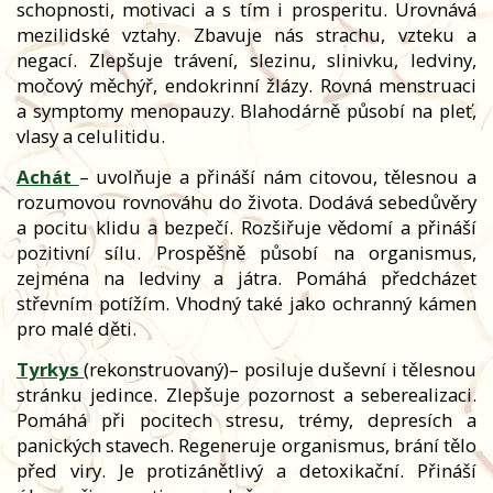
schopnosti, motivaci a s tím i prosperitu. Urovnává
mezilidské vztahy. Zbavuje nás strachu, vzteku a
negací. Zlepšuje trávení, slezinu, slinivku, ledviny,
močový měchýř, endokrinní žlázy. Rovná menstruaci
a symptomy menopauzy. Blahodárně působí na pleť,
vlasy a celulitidu.
Achát
– uvolňuje a přináší nám citovou, tělesnou a
rozumovou rovnováhu do života. Dodává sebedůvěry
a pocitu klidu a bezpečí. Rozšiřuje vědomí a přináší
pozitivní sílu. Prospěšně působí na organismus,
zejména na ledviny a játra. Pomáhá předcházet
střevním potížím. Vhodný také jako ochranný kámen
pro malé děti.
Tyrkys
(rekonstruovaný)– posiluje duševní i tělesnou
stránku jedince. Zlepšuje pozornost a seberealizaci.
Pomáhá při pocitech stresu, trémy, depresích a
panických stavech. Regeneruje organismus, brání tělo
před viry. Je protizánětlivý a detoxikační. Přináší