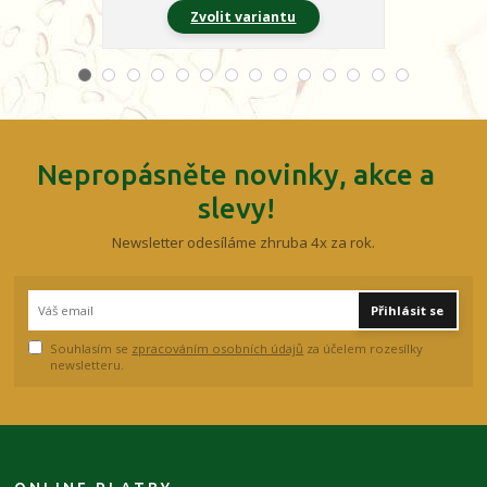
Zvolit variantu
Z
Nepropásněte novinky, akce a
slevy!
Newsletter odesíláme zhruba 4x za rok.
Přihlásit se
Souhlasím se
zpracováním osobních údajů
za účelem rozesílky
newsletteru.