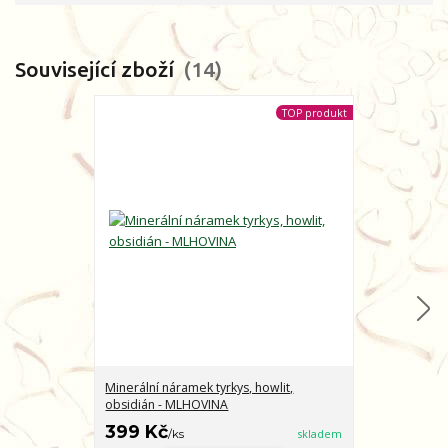
Související zboží
14
TOP produkt
Minerální náramek tyrkys, howlit,
Minerální nár
obsidián - MLHOVINA
CHARAKTER
399 Kč
399 Kč
/
ks
skladem
/
ks