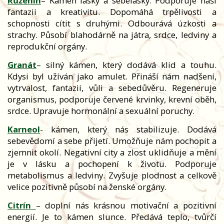
Růženín
– Kámen lásky a sebelásky. Podporuje naši
fantazii a kreativitu. Dopomáhá trpělivosti a
schopnosti cítit s druhými. Odbourává úzkosti a
strachy. Působí blahodárně na játra, srdce, ledviny a
reprodukční orgány.
Granát
– silný kámen, který dodává klid a touhu.
Kdysi byl užíván jako amulet. Přináší nám nadšení,
vytrvalost, fantazii, vůli a sebedůvěru. Regeneruje
organismus, podporuje červené krvinky, krevní oběh,
srdce. Upravuje hormonální a sexuální poruchy.
Karneol
- kámen, který nás stabilizuje. Dodává
sebevědomí a sebe přijetí. Umožňuje nám pochopit a
zjemnit okolí. Negativní city a zlost uklidňuje a mění
je v lásku a pochopení k životu. Podporuje
metabolismus a ledviny. Zvyšuje plodnost a celkově
velice pozitivně působí na ženské orgány.
Citrín
– doplní nás krásnou motivační a pozitivní
energií. Je to kámen slunce. Předává teplo, tvůrčí