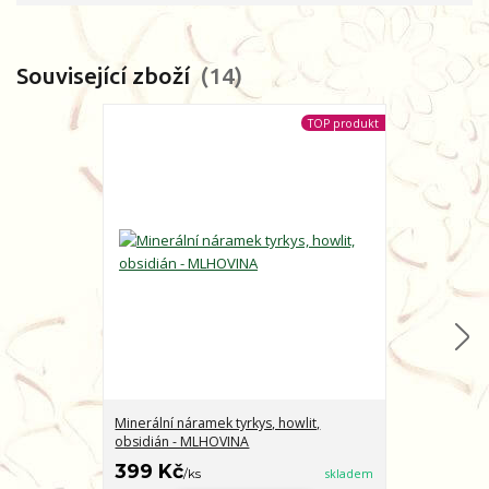
Související zboží
14
TOP produkt
Minerální náramek tyrkys, howlit,
Minerální nár
obsidián - MLHOVINA
CHARAKTER
399 Kč
399 Kč
/
ks
skladem
/
ks