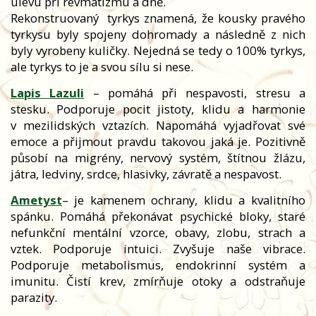
úlevu při revmatizmu a dně.
Rekonstruovaný
tyrkys znamená, že kousky pravého
tyrkysu byly spojeny dohromady a následně z nich
byly vyrobeny kuličky. Nejedná se tedy o 100% tyrkys,
ale tyrkys to je a svou sílu si nese.
Lapis Lazuli
– pomáhá při nespavosti, stresu a
stesku. Podporuje pocit jistoty, klidu a harmonie
v mezilidských vztazích. Napomáhá vyjadřovat své
emoce a přijmout pravdu takovou jaká je. Pozitivně
působí na migrény, nervový systém, štítnou žlázu,
játra, ledviny, srdce, hlasivky, závratě a nespavost.
Ametyst
– je kamenem ochrany, klidu a kvalitního
spánku. Pomáhá překonávat psychické bloky, staré
nefunkční mentální vzorce, obavy, zlobu, strach a
vztek. Podporuje intuici. Zvyšuje naše vibrace.
Podporuje metabolismus, endokrinní systém a
imunitu. Čistí krev, zmírňuje otoky a odstraňuje
parazity.