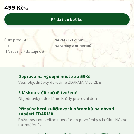
499 Kč
/
ks
Přidat do košíku
Číslo produktu:
NARM2021215m
Produkt:
Náramky z minerálů
Hlídat cenu / dostupnost
Doprava na výdejní místo za 59Kč
Větší objednávky doručíme ZDARMA. Více ZDE.
S láskou v ČR ručně tvořené
Objednávky odesíláme každý pracovní den
Přizpůsobení kuličkových náramků na obvod
zápěstí ZDARMA
Požadovanou velikost uveďte do poznámky v košíku. Návod
na změření ZDE