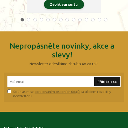
Zvolit variantu
Z
Nepropásněte novinky, akce a
slevy!
Newsletter odesíláme zhruba 4x za rok.
Přihlásit se
Souhlasím se
zpracováním osobních údajů
za účelem rozesílky
newsletteru.