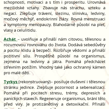
schopnosti, motivaci a s tím i prosperitu. Urovnává
mezilidské vztahy. Zbavuje nás strachu, vzteku a
negací. Zlepšuje trávení, slezinu, slinivku, ledviny,
močový měchýř, endokrinní žlázy. Rovná menstruaci
a symptomy menopauzy. Blahodárně působí na pleť,
vlasy a celulitidu.
Achát
– uvolňuje a přináší nám citovou, tělesnou a
rozumovou rovnováhu do života. Dodává sebedůvěry
a pocitu klidu a bezpečí. Rozšiřuje vědomí a přináší
pozitivní sílu. Prospěšně působí na organismus,
zejména na ledviny a játra. Pomáhá předcházet
střevním potížím. Vhodný také jako ochranný kámen
pro malé děti.
Tyrkys
(rekonstruovaný)– posiluje duševní i tělesnou
stránku jedince. Zlepšuje pozornost a seberealizaci.
Pomáhá při pocitech stresu, trémy, depresích a
panických stavech. Regeneruje organismus, brání tělo
před viry. Je protizánětlivý a detoxikační. Přináší