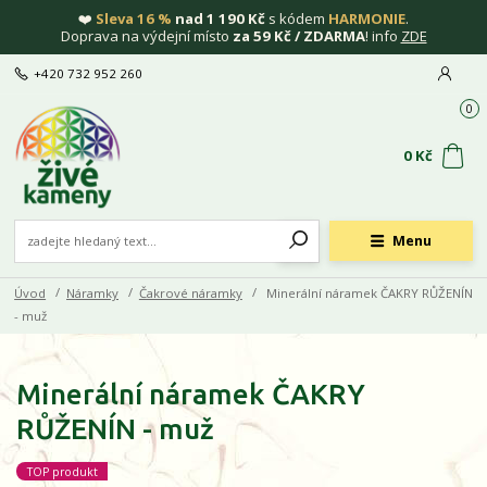
❤️
Sleva 16 %
nad 1 190 Kč
s kódem
HARMONIE
.
Doprava na výdejní místo
za 59 Kč / ZDARMA
! info
ZDE
+420 732 952 260
0
0 Kč
Menu
Úvod
Náramky
Čakrové náramky
Minerální náramek ČAKRY RŮŽENÍN
- muž
Minerální náramek ČAKRY
RŮŽENÍN - muž
TOP produkt