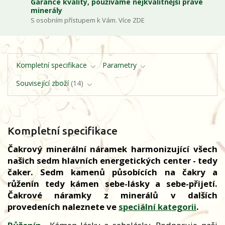
Garance kvality, používáme nejkvalitnější pravé
minerály
S osobním přístupem k Vám. Více ZDE
Kompletní specifikace
Parametry
Související zboží
14
Kompletní specifikace
Čakrový minerální náramek harmonizující všech
našich sedm hlavních energetických center - tedy
čaker. Sedm kamenů působících na čakry a
růženín tedy kámen sebe-lásky a sebe-přijetí.
Čakrové náramky z minerálů v dalších
provedeních naleznete ve
speciální kategorii
.