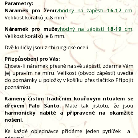
Parametry:
Náramek pro ženu
vhodný na zápěstí
16-17
cm
.
Velikost korálků je 8 mm.
Náramek pro muže
vhodný na zápěstí
18-19
cm
.
Velikost korálků je 8 mm.
Dvě kuličky jsou z chirurgické oceli.
Přizpůsobení pro Vás:
Chcete-li náramek přesně na své zápěstí, zdarma Vám
jej upravím na míru. Velikost (obvod zápěstí) uveďte
do poznámky u položky v košíku přes tlačítko Připojit
poznámku.
Kameny čistím tradičním kouřovým rituálem se
dřevem Palo Santo.
Máte tak jistotu, že jsou
harmonicky nabité a připravené na okamžité
nošení
.
Ke každé objednávce přidáme jeden pytlíček
a