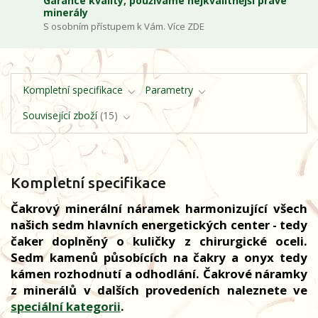
Garance kvality, používáme nejkvalitnější pravé
minerály
S osobním přístupem k Vám. Více ZDE
Kompletní specifikace
Parametry
Související zboží
15
Kompletní specifikace
Čakrový minerální náramek harmonizující všech
našich sedm hlavních energetických center - tedy
čaker doplněný o kuličky z chirurgické oceli.
Sedm kamenů působících na čakry a onyx tedy
kámen rozhodnutí a odhodlání. Čakrové náramky
z minerálů v dalších provedeních naleznete ve
speciální kategorii
.