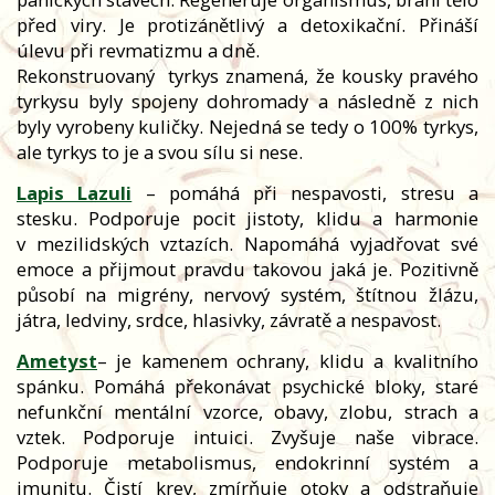
před viry. Je protizánětlivý a detoxikační. Přináší
úlevu při revmatizmu a dně.
Rekonstruovaný
tyrkys znamená, že kousky pravého
tyrkysu byly spojeny dohromady a následně z nich
byly vyrobeny kuličky. Nejedná se tedy o 100% tyrkys,
ale tyrkys to je a svou sílu si nese.
Lapis Lazuli
– pomáhá při nespavosti, stresu a
stesku. Podporuje pocit jistoty, klidu a harmonie
v mezilidských vztazích. Napomáhá vyjadřovat své
emoce a přijmout pravdu takovou jaká je. Pozitivně
působí na migrény, nervový systém, štítnou žlázu,
játra, ledviny, srdce, hlasivky, závratě a nespavost.
Ametyst
– je kamenem ochrany, klidu a kvalitního
spánku. Pomáhá překonávat psychické bloky, staré
nefunkční mentální vzorce, obavy, zlobu, strach a
vztek. Podporuje intuici. Zvyšuje naše vibrace.
Podporuje metabolismus, endokrinní systém a
imunitu. Čistí krev, zmírňuje otoky a odstraňuje