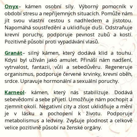
Onyx
– kámen osobní síly. Výborný pomocník v
období stresu a nepříjemných situacích. Pomůže nám
jít svou vlastní cestou s nadhledem a jistotou.
Napomáhá soustředění a uklidňuje duši. Odstraňuje
krevní poruchy, podporuje pevnost zubů a kostí.
Pozitivně působí proti vypadávání vlasů.
Granát
– silný kámen, který dodává klid a touhu.
Kdysi byl užíván jako amulet. Přináší nám nadšení,
vytrvalost, fantazii, vůli a sebedůvěru. Regeneruje
organismus, podporuje červené krvinky, krevní oběh,
srdce. Upravuje hormonální a sexuální poruchy.
Karneol
- kámen, který nás stabilizuje. Dodává
sebevědomí a sebe přijetí. Umožňuje nám pochopit a
zjemnit okolí. Negativní city a zlost uklidňuje a mění
je v lásku a pochopení k životu. Podporuje
metabolismus a ledviny. Zvyšuje plodnost a celkově
velice pozitivně působí na ženské orgány.