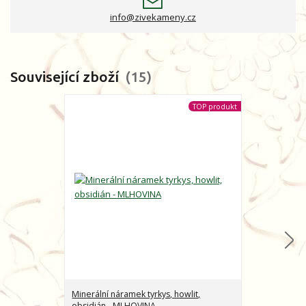
info@zivekameny.cz
Související zboží
15
TOP produkt
Minerální náramek tyrkys, howlit,
Minerální nár
obsidián - MLHOVINA
CHARAKTER