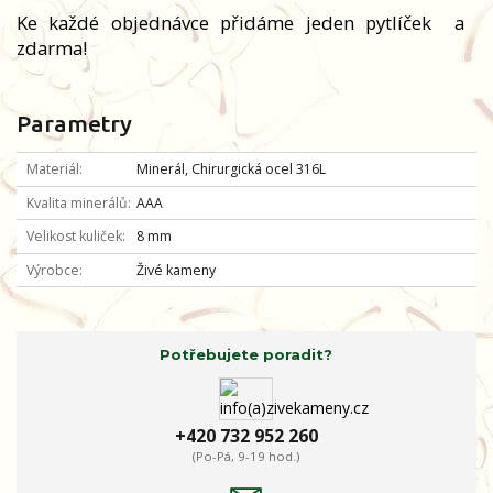
Ke každé objednávce přidáme jeden pytlíček
a
zdarma!
Parametry
Materiál
Minerál, Chirurgická ocel 316L
Kvalita minerálů
AAA
Velikost kuliček
8 mm
Výrobce
Živé kameny
Potřebujete poradit?
+420 732 952 260
(Po-Pá, 9-19 hod.)