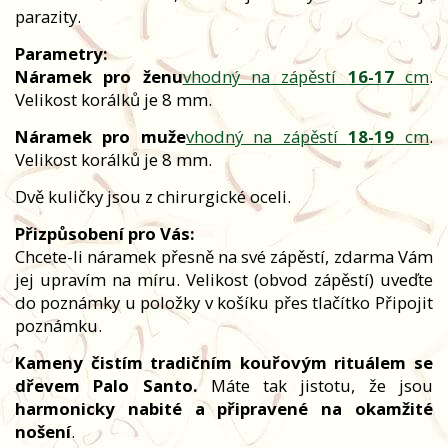
parazity.
Parametry:
Náramek pro ženu
vhodný na zápěstí
16-17
cm
.
Velikost korálků je 8 mm.
Náramek pro muže
vhodný na zápěstí
18-19
cm
.
Velikost korálků je 8 mm.
Dvě kuličky jsou z chirurgické oceli.
Přizpůsobení pro Vás:
Chcete-li náramek přesně na své zápěstí, zdarma Vám
jej upravím na míru. Velikost (obvod zápěstí) uveďte
do poznámky u položky v košíku přes tlačítko Připojit
poznámku.
Kameny čistím tradičním kouřovým rituálem se
dřevem Palo Santo.
Máte tak jistotu, že jsou
harmonicky nabité a připravené na okamžité
nošení
.