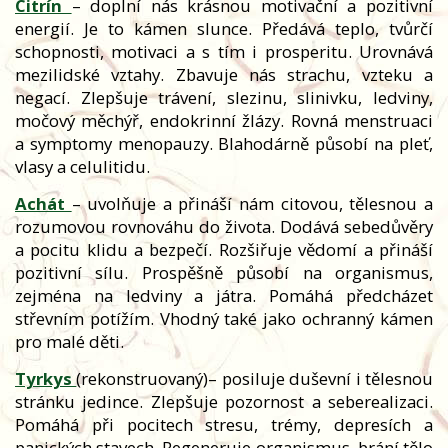
Citrín
– doplní nás krásnou motivační a pozitivní
energií. Je to kámen slunce. Předává teplo, tvůrčí
schopnosti, motivaci a s tím i prosperitu. Urovnává
mezilidské vztahy. Zbavuje nás strachu, vzteku a
negací. Zlepšuje trávení, slezinu, slinivku, ledviny,
močový měchýř, endokrinní žlázy. Rovná menstruaci
a symptomy menopauzy. Blahodárně působí na pleť,
vlasy a celulitidu.
Achát
– uvolňuje a přináší nám citovou, tělesnou a
rozumovou rovnováhu do života. Dodává sebedůvěry
a pocitu klidu a bezpečí. Rozšiřuje vědomí a přináší
pozitivní sílu. Prospěšně působí na organismus,
zejména na ledviny a játra. Pomáhá předcházet
střevním potížím. Vhodný také jako ochranný kámen
pro malé děti.
Tyrkys
(rekonstruovaný)
– posiluje duševní i tělesnou
stránku jedince. Zlepšuje pozornost a seberealizaci.
Pomáhá při pocitech stresu, trémy, depresích a
panických stavech. Regeneruje organismus, brání tělo