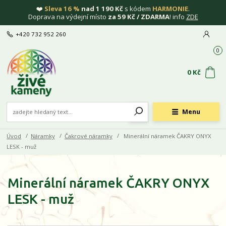
❤️
Sleva 16 %
nad 1 190 Kč
s kódem
HARMONIE
.
Doprava na výdejní místo
za 59 Kč / ZDARMA
! info
ZDE
+420 732 952 260
0
0 Kč
Menu
Úvod
Náramky
Čakrové náramky
Minerální náramek ČAKRY ONYX
LESK - muž
Minerální náramek ČAKRY ONYX
LESK - muž