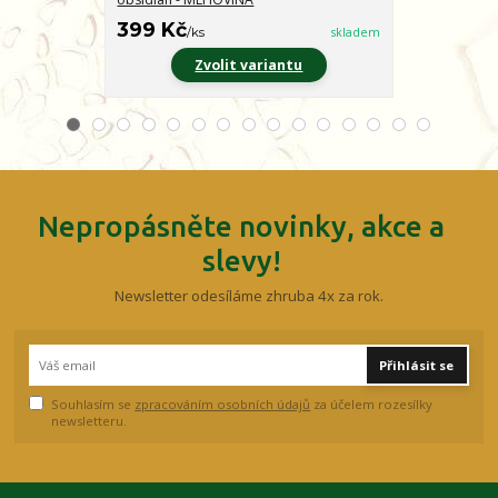
399 Kč
399 Kč
/
ks
skladem
/
ks
Zvolit variantu
Z
Nepropásněte novinky, akce a
slevy!
Newsletter odesíláme zhruba 4x za rok.
Přihlásit se
Souhlasím se
zpracováním osobních údajů
za účelem rozesílky
newsletteru.