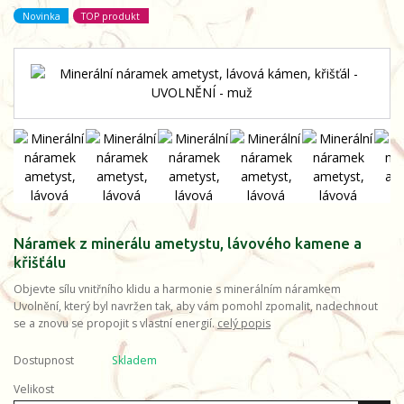
Novinka
TOP produkt
Náramek z minerálu ametystu, lávového kamene a
křišťálu
Objevte sílu vnitřního klidu a harmonie s minerálním náramkem
Uvolnění, který byl navržen tak, aby vám pomohl zpomalit, nadechnout
se a znovu se propojit s vlastní energií.
celý popis
Dostupnost
Skladem
Velikost