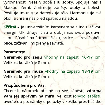
vyrovnanost. Nese v sobě sílu sopky. Spojuje nás s
Matkou Zemí. Zmírňuje záněty, otoky a bolesti.
Posiluje imunitu a detoxikuje tělo. Harmonizuje své
okolí a chrání nás před špatnou náladou.
Křišťál
–
je univerzálním kamenem se silnou léčivou
energií. Uklidňuje, čistí a dobíjí nás svou pozitivní
silou. Působí na štítnou žlázu, srdce – krevní oběh,
plíce, zažívání, migrény a závratě.
Parametry:
Náramek pro ženu
vhodný na zápěstí
16-17
cm
.
Velikost korálků je 8 mm.
Náramek pro muže
vhodný na zápěstí
18-19
cm
.
Velikost korálků je 8 mm.
Přizpůsobení pro Vás:
Chcete-li náramek přesně na své zápěstí,
zdarma
Vám jej upravím na míru
. Velikost (
obvod zápěstí
)
uveďte do poznámky u položky v košíku přes tlačítko