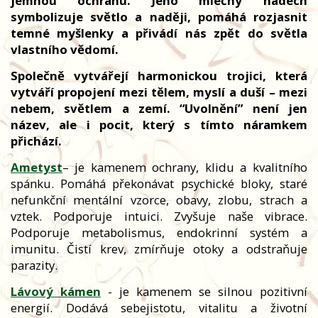
jemnou ochranu. Jeho mléčný nádech
symbolizuje světlo a naději, pomáhá rozjasnit
temné myšlenky a přivádí nás zpět do světla
vlastního vědomí.
Společně vytvářejí harmonickou trojici, která
vytváří propojení mezi tělem, myslí a duší – mezi
nebem, světlem a zemí. “Uvolnění” není jen
název, ale i pocit, který s tímto náramkem
přichází.
Ametyst
– je kamenem ochrany, klidu a kvalitního
spánku. Pomáhá překonávat psychické bloky, staré
nefunkční mentální vzorce, obavy, zlobu, strach a
vztek. Podporuje intuici. Zvyšuje naše vibrace.
Podporuje metabolismus, endokrinní systém a
imunitu. Čistí krev, zmírňuje otoky a odstraňuje
parazity.
Lávový kámen
- je kamenem se silnou pozitivní
energií. Dodává sebejistotu, vitalitu a životní