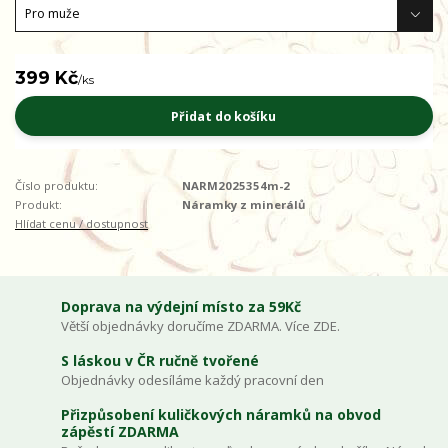
399 Kč
/
ks
Přidat do košíku
Číslo produktu:
NARM2025354m-2
Produkt:
Náramky z minerálů
Hlídat cenu / dostupnost
Doprava na výdejní místo za 59Kč
Větší objednávky doručíme ZDARMA. Více ZDE.
S láskou v ČR ručně tvořené
Objednávky odesíláme každý pracovní den
Přizpůsobení kuličkových náramků na obvod
zápěstí ZDARMA