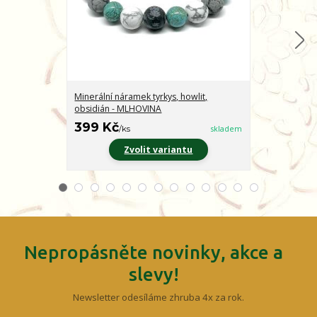
Minerální náramek tyrkys, howlit,
Minerální nár
obsidián - MLHOVINA
CHARAKTER
399 Kč
399 Kč
/
ks
skladem
/
ks
Zvolit variantu
Z
Nepropásněte novinky, akce a
slevy!
Newsletter odesíláme zhruba 4x za rok.