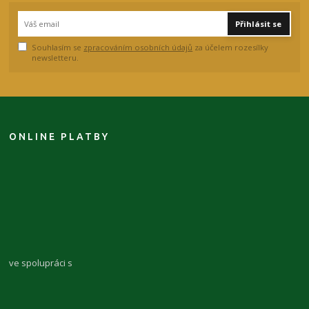
Přihlásit se
Souhlasím se
zpracováním osobních údajů
za účelem rozesílky
newsletteru.
ONLINE PLATBY
ve spolupráci s