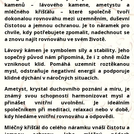
kamenů – lávového kamene, ametystu a
mléčného křišťálu – které společně tvoří
dokonalou rovnováhu mezi uzemněním, duševní
čistotou a jemnou ochranou.
Je to náramek pro
chvíle, kdy potřebujete zpomalit, nadechnout se
a znovu najít rovnováhu ve svém životě.
Lávový kámen je symbolem síly a stability. Jeho
sopečný původ nám připomíná, že i z ohně může
vzniknout klid. Pomáhá uzemnit roztěkanou
mysl, odstraňuje negativní energii a podporuje
klidné dýchání v náročných situacích.
Ametyst, krystal duchovního poznání a míru, je
známý svou schopností harmonizovat mysl a
přinášet vnitřní uvolnění. Je ideálním
společníkem při meditaci, relaxaci nebo v době,
kdy hledáme vnitřní rovnováhu a odpovědi.
Mléčný křišťál do celého náramku vnáší čistotu a