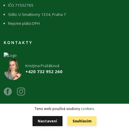
IČO 71532765
Sídlo: U Smaltovny 1334, Praha 7
Nejsme plátci DPH
KONTAKTY
Kristýna Pražáková
+420 732 952 260
Teno web používá soubory
cookies
.
Copyright 2026 © ŽIVÉKAMENY Kristýna Pražáková
Nastavení
Souhlasím
Vytvořeno na
Eshop-rychle.cz