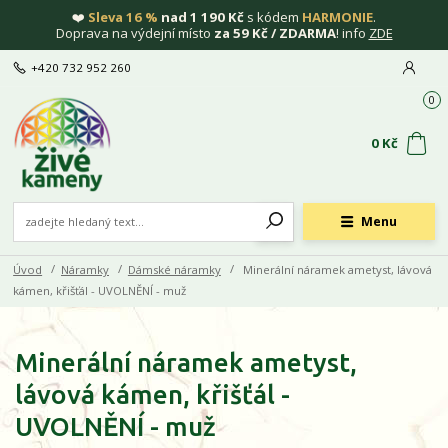
❤️
Sleva 16 %
nad 1 190 Kč
s kódem
HARMONIE
.
Doprava na výdejní místo
za 59 Kč / ZDARMA
! info
ZDE
+420 732 952 260
0
0 Kč
Menu
Úvod
Náramky
Dámské náramky
Minerální náramek ametyst, lávová
kámen, křišťál - UVOLNĚNÍ - muž
Minerální náramek ametyst,
lávová kámen, křišťál -
UVOLNĚNÍ - muž