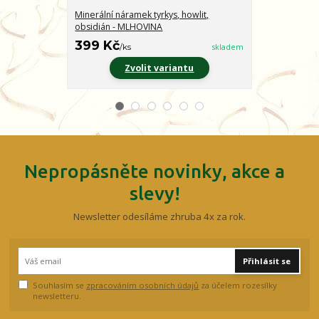
Minerální náramek tyrkys, howlit,
Minerální nár
obsidián - MLHOVINA
CHARAKTER
399 Kč
399 Kč
/
ks
skladem
/
ks
Zvolit variantu
Z
Nepropásněte novinky, akce a
slevy!
Newsletter odesíláme zhruba 4x za rok.
Přihlásit se
Souhlasím se
zpracováním osobních údajů
za účelem rozesílky
newsletteru.