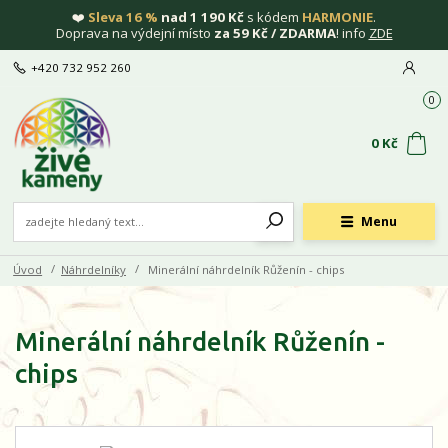
❤️
Sleva 16 %
nad 1 190 Kč
s kódem
HARMONIE
.
Doprava na výdejní místo
za 59 Kč / ZDARMA
! info
ZDE
+420 732 952 260
0
0 Kč
Menu
Úvod
Náhrdelníky
Minerální náhrdelník Růženín - chips
Minerální náhrdelník Růženín -
chips