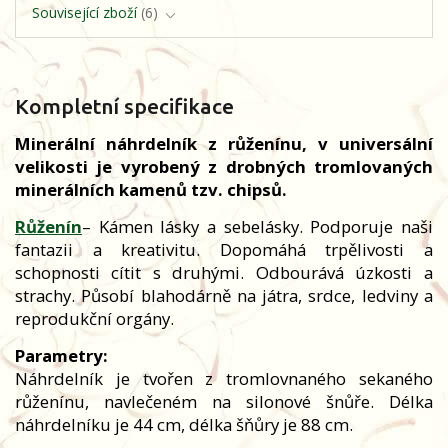
Související zboží
6
Kompletní specifikace
Minerální náhrdelník z růženínu, v universální
velikosti je vyrobený z drobných tromlovaných
minerálních kamenů tzv. chipsů.
Růženín
– Kámen lásky a sebelásky. Podporuje naši
fantazii a kreativitu. Dopomáhá trpělivosti a
schopnosti cítit s druhými. Odbourává úzkosti a
strachy. Působí blahodárně na játra, srdce, ledviny a
reprodukční orgány.
Parametry:
Náhrdelník je tvořen z tromlovnaného sekaného
růženínu, navlečeném na silonové šnůře. Délka
náhrdelníku je 44 cm, délka šňůry je 88 cm.