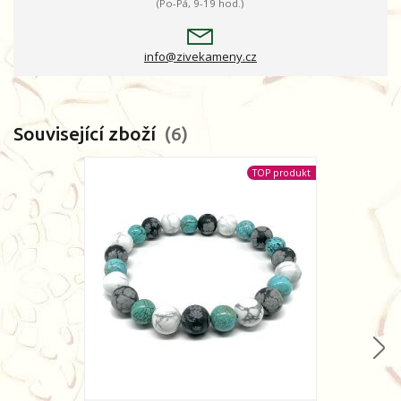
(Po-Pá, 9-19 hod.)
info@zivekameny.cz
Související zboží
6
TOP produkt