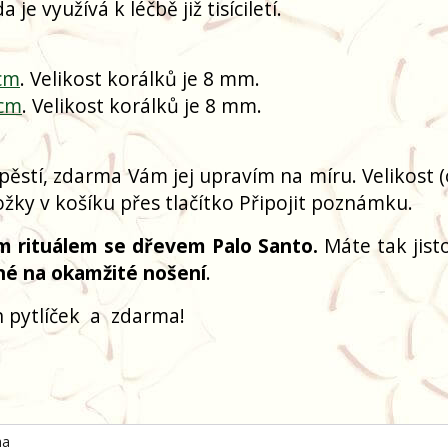
 je využívá k léčbě již tisíciletí.
 cm
. Velikost korálků je 8 mm.
 cm
. Velikost korálků je 8 mm.
pěstí, zdarma Vám jej upravím na míru. Velikost 
žky v košíku přes tlačítko Připojit poznámku.
m rituálem se dřevem Palo Santo.
Máte tak jisto
né na okamžité nošení
.
 pytlíček
a
zdarma!
ha