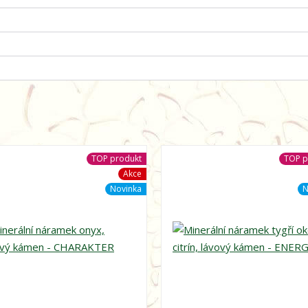
TOP produkt
TOP p
Akce
Novinka
N