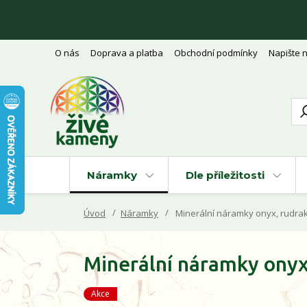
O nás
Doprava a platba
Obchodní podmínky
Napište 
Náramky
Dle příležitosti
Úvod
Náramky
Minerální náramky onyx, rudrak
Minerální náramky onyx
Akce