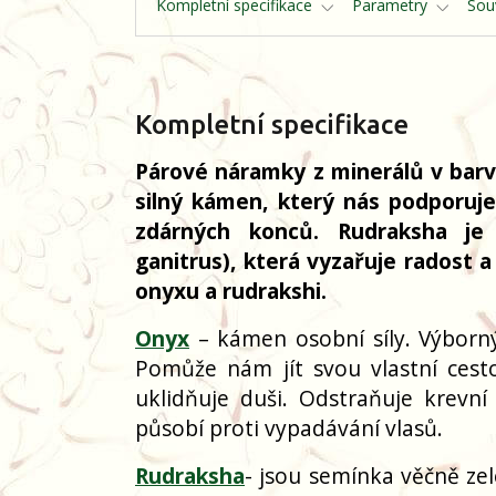
Kompletní specifikace
Parametry
Souv
Kompletní specifikace
Párové náramky z minerálů v barvá
silný kámen, který nás podporuje
zdárných konců. Rudraksha je
ganitrus), která vyzařuje radost 
onyxu a rudrakshi.
Onyx
– kámen osobní síly. Výborný
Pomůže nám jít svou vlastní ces
uklidňuje duši. Odstraňuje krevní
působí proti vypadávání vlasů.
Rudraksha
- jsou semínka věčně ze