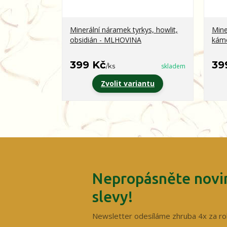
Minerální náramek tyrkys, howlit,
Mine
obsidián - MLHOVINA
kám
399 Kč
39
/
ks
skladem
Zvolit variantu
Nepropásněte novin
slevy!
Newsletter odesíláme zhruba 4x za ro