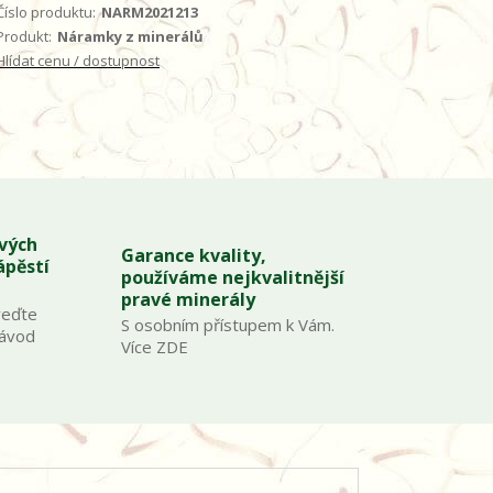
Číslo produktu:
NARM2021213
Produkt:
Náramky z minerálů
Hlídat cenu / dostupnost
ových
Garance kvality,
ápěstí
používáme nejkvalitnější
pravé minerály
veďte
S osobním přístupem k Vám.
Návod
Více ZDE