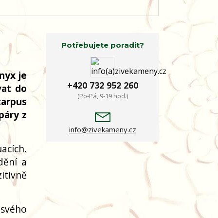
Potřebujete poradit?
nyx je
+420 732 952 260
vat do
(Po-Pá, 9-19 hod.)
arpus
páry z
info@zivekameny.cz
acích.
dění a
itivně
 svého