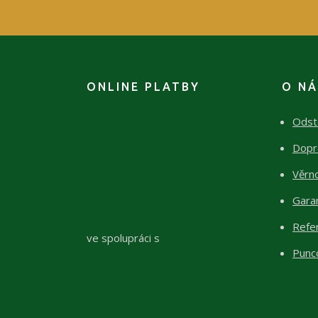
ONLINE PLATBY
O N
Odst
Dopr
Věrn
Garan
Refe
ve spolupráci s
Punc