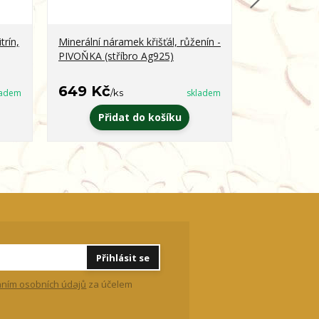
trín,
Minerální náramek křišťál, růženín -
Minerální ná
PIVOŇKA (stříbro Ag925)
obsidián - 
649 Kč
399 Kč
ladem
/
ks
skladem
/
k
Přidat do košíku
Zvo
Přihlásit se
ním osobních údajů
za účelem