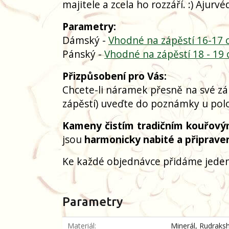
majitele a zcela ho rozzáří. :) Ajurvéda
Parametry:
Dámský -
Vhodné na zápěstí 16-17
Pánský -
Vhodné na zápěstí 18 - 19
Přizpůsobení pro Vás:
Chcete-li náramek přesně na své zá
zápěstí) uveďte do poznámky u polo
Kameny čistím tradičním kouřový
jsou
harmonicky nabité a připrave
Ke každé objednávce přidáme jeden
Parametry
Materiál
Minerál, Rudraks