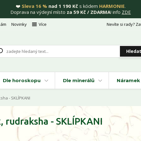
❤️
Sleva 16 %
nad 1 190 Kč
s kódem
HARMONIE
.
Doprava na výdejní místo
za 59 Kč / ZDARMA
! info
ZDE
nám
Novinky
Více
Nevíte si rady? Za
Hleda
Dle horoskopu
Dle minerálů
Náramek 
sha - SKLÍPKANI
, rudraksha - SKLÍPKANI