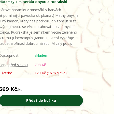
Náramky z minerálu onyxu a rudrakshi
Párové náramky z minerálů v barvách
připomínající pavouka sklípkana :) Matný onyx je
silný kámen, který nás podporuje v tom jít si za
svým a nebát se věci dotahovat do zdárných
konců. Rudraksha je semínkem věčně zeleného
stromu (Elaeocarpus ganitrus), která vyzařuje
radost a přináší dobrou náladu. M
celý popis
Dostupnost
skladem
Cena před slevou
798 Kč
Ušetříte
129 Kč (
16
% sleva)
669 Kč
/
ks
Přidat do košíku