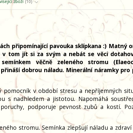
isející zboží
10
ch připomínající pavouka sklípkana :) Matný o
 v tom jít si za svým a nebát se věci dotaho
 semínkem věčně zeleného stromu (Elaeoc
a přináší dobrou náladu. Minerální náramky pro 
 pomocník v období stresu a nepříjemných situ
tou s nadhledem a jistotou. Napomáhá soustře
 poruchy, podporuje pevnost zubů a kostí. Poz
leného stromu. Semínka zlepšují náladu a zdraví