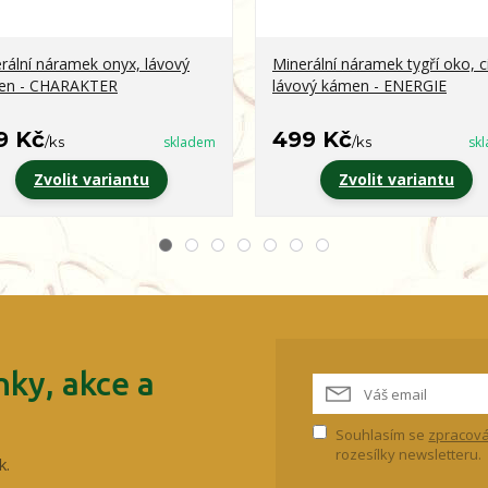
rální náramek onyx, lávový
Minerální náramek tygří oko, ci
en - CHARAKTER
lávový kámen - ENERGIE
9 Kč
499 Kč
/
ks
skladem
/
ks
sk
Zvolit variantu
Zvolit variantu
ky, akce a
Souhlasím se
zpracová
rozesílky newsletteru.
k.