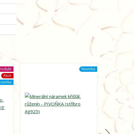
rodukt
Novinka
Akce
ovinka