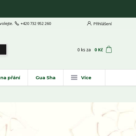
volejte.
+420 732 952 260
Přihlášení
t
0
ks
za
0 Kč
na přání
Gua Sha
Více