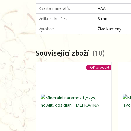
Kvalita minerálů
AAA
Velikost kuliček
8 mm
Výrobce
Živé kameny
Související zboží
10
TOP produkt