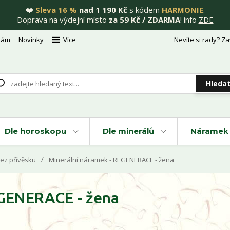
❤️
Sleva 16 %
nad 1 190 Kč
s kódem
HARMONIE
.
Doprava na výdejní místo
za 59 Kč / ZDARMA
! info
ZDE
nám
Novinky
Více
Nevíte si rady? Za
Hleda
Dle horoskopu
Dle minerálů
Náramek 
ez přívěsku
Minerální náramek - REGENERACE - žena
EGENERACE - žena