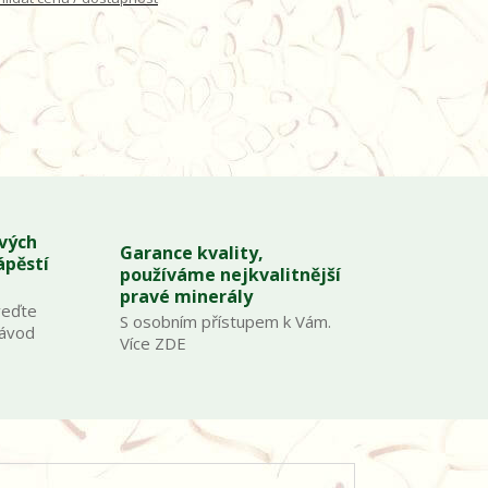
ových
Garance kvality,
ápěstí
používáme nejkvalitnější
pravé minerály
veďte
S osobním přístupem k Vám.
Návod
Více ZDE