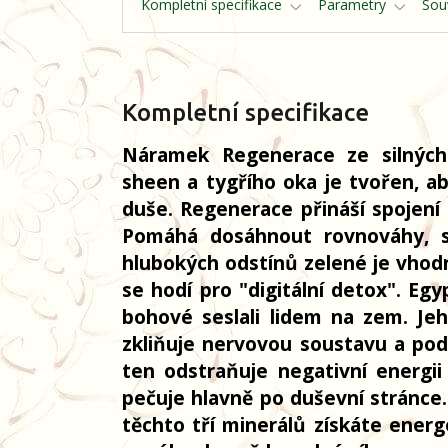
Kompletní specifikace
Parametry
Souv
Kompletní specifikace
Náramek Regenerace ze silných
sheen a tygřího oka je tvořen, ab
duše. Regenerace přináší spojení
Pomáhá dosáhnout rovnováhy, s
hlubokých odstínů zelené je vhod
se hodí pro "digitální detox". Eg
bohové seslali lidem na zem. Jeh
zkliňuje nervovou soustavu a podp
ten odstraňuje negativní energii
pečuje hlavně po duševní stránce.
těchto tří minerálů získáte energ