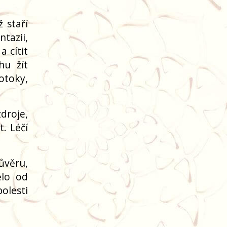
 staří
tazii,
 cítit
hu žít
otoky,
droje,
. Léčí
ůvěru,
ělo od
olesti