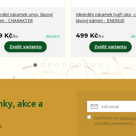
rální náramek onyx, lávový
Minerální náramek tygří oko, ci
en - CHARAKTER
lávový kámen - ENERGIE
9 Kč
499 Kč
/
ks
skladem
/
ks
sk
Zvolit variantu
Zvolit variantu
ky, akce a
Souhlasím se
zpracová
rozesílky newsletteru.
k.