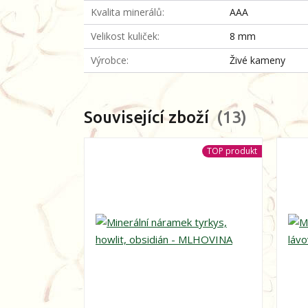
Kvalita minerálů
AAA
Velikost kuliček
8 mm
Výrobce
Živé kameny
Související zboží
13
TOP produkt