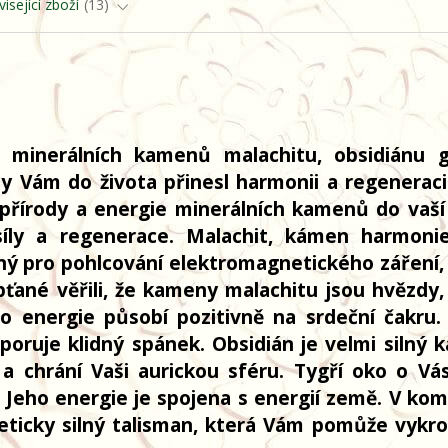
isející zboží
13
 minerálních kamenů malachitu, obsidiánu 
y Vám do života přinesl harmonii a regeneraci 
 přírody a energie minerálních kamenů do vaší
íly a regenerace. Malachit, kámen harmoni
ný pro pohlcování elektromagnetického záření,
ypťané věřili, že kameny malachitu jsou hvězdy,
o energie působí pozitivně na srdeční čakru.
oruje klidný spánek. Obsidián je velmi silný 
 a chrání Vaši aurickou sféru. Tygří oko o Vá
 Jeho energie je spojena s energií země. V kom
eticky silný talisman, která Vám pomůže vykro