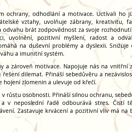
m ochrany, odhodlání a motivace. Uctívali ho již
elské vztahy, uvolňuje zábrany, kreativitu, fan
 odvahu brát zodpovědnost za svoje rozhodnutí a
ci, uvolnění, pozitivní myšlení, radost a odva
Pomáhá na duševní problémy a dyslexii. Snižuje 
váhu a imunitní systém.
 a zároveň motivace. Napojuje nás na vnitřní z
 řešení dilemat. Přináší sebedůvěru a nezávislost
e hojení zlomenin a ulevuje od křečí.
v růstu osobnosti. Přináší silnou ochranu, sebed
u a v neposlední řadě odbourává stres. Čistí t
vení. Zastavuje krvácení a pozitivní vliv má na b