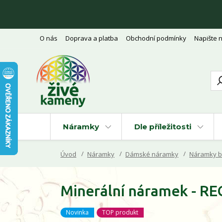
O nás
Doprava a platba
Obchodní podmínky
Napište 
Náramky
Dle příležitosti
Úvod
Náramky
Dámské náramky
Náramky b
Minerální náramek - R
Novinka
TOP produkt