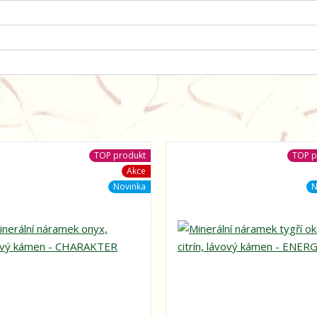
TOP produkt
TOP p
Akce
Novinka
N