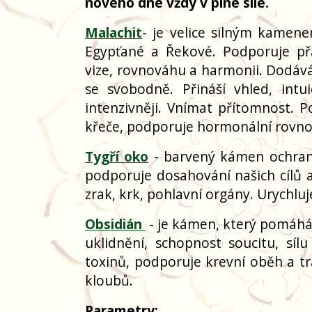
nového dne vždy v plné síle.
Malachit
- je velice silným kamene
Egypťané a Řekové. Podporuje přát
vize, rovnováhu a harmonii. Dodává
se svobodně. Přináší vhled, intui
intenzivněji. Vnímat přítomnost. 
křeče, podporuje hormonální rovno
Tygří oko
- barvený kámen ochrany
podporuje dosahování našich cílů a
zrak, krk, pohlavní orgány. Urychluj
Obsidián
- je kámen, který pomáhá 
uklidnění, schopnost soucitu, síl
toxinů, podporuje krevní oběh a trá
kloubů.
Parametry: