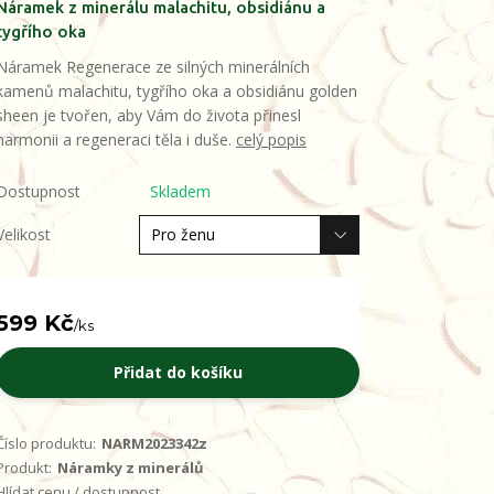
Náramek z minerálu malachitu, obsidiánu a
tygřího oka
Náramek Regenerace ze silných minerálních
kamenů malachitu, tygřího oka a obsidiánu golden
sheen je tvořen, aby Vám do života přinesl
harmonii a regeneraci těla i duše.
celý popis
Dostupnost
Skladem
Velikost
599 Kč
/
ks
Přidat do košíku
Číslo produktu:
NARM2023342z
Produkt:
Náramky z minerálů
Hlídat cenu / dostupnost