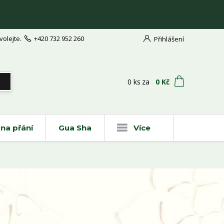
volejte.
+420 732 952 260
Přihlášení
t
0
ks
za
0 Kč
na přání
Gua Sha
Více