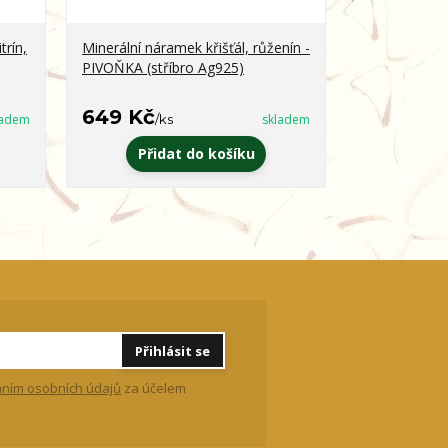
trín,
Minerální náramek křišťál, růženín -
Minerální ná
PIVOŇKA (stříbro Ag925)
obsidián - 
649 Kč
399 Kč
ladem
/
ks
skladem
/
k
Přidat do košíku
Zvo
Přihlásit se
ním osobních údajů
za účelem