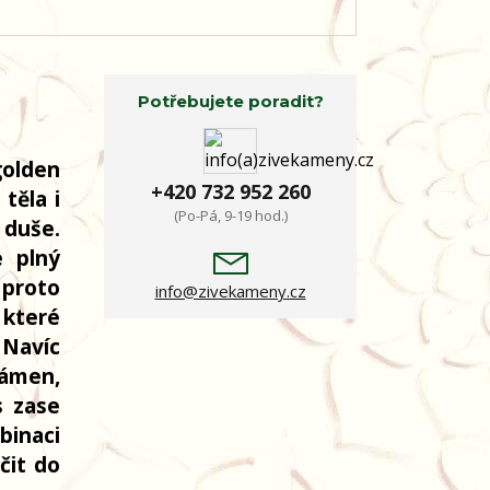
Potřebujete poradit?
golden
+420 732 952 260
těla i
(Po-Pá, 9-19 hod.)
 duše.
e plný
 proto
info@zivekameny.cz
 které
 Navíc
kámen,
s zase
binaci
čit do