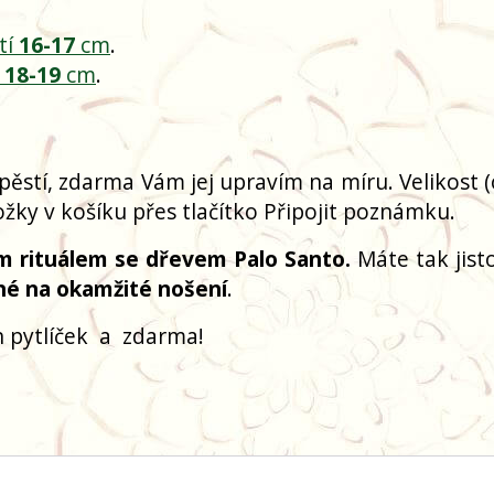
tí
16-17
cm
.
í
18-19
cm
.
pěstí, zdarma Vám jej upravím na míru. Velikost 
žky v košíku přes tlačítko Připojit poznámku.
m rituálem se dřevem Palo Santo.
Máte tak jisto
né na okamžité nošení
.
 pytlíček
a
zdarma!