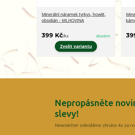
Minerální náramek tyrkys, howlit,
Mine
obsidián - MLHOVINA
kám
399 Kč
39
/
ks
skladem
Zvolit variantu
Nepropásněte novin
slevy!
Newsletter odesíláme zhruba 4x za ro