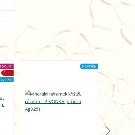
rodukt
Novinka
Akce
ovinka