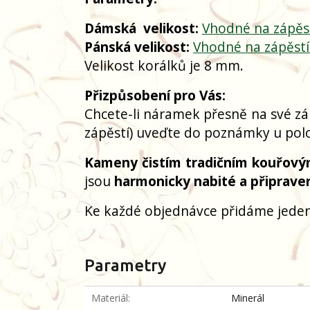
Dámská
velikost:
Vhodné na zápěs
Pánská velikost:
Vhodné na zápěst
Velikost korálků je 8 mm.
Přizpůsobení pro Vás:
Chcete-li náramek přesně na své zá
zápěstí) uveďte do poznámky u polo
Kameny čistím tradičním kouřový
jsou
harmonicky nabité a připrave
Ke každé objednávce přidáme jeden
Parametry
Materiál
Minerál