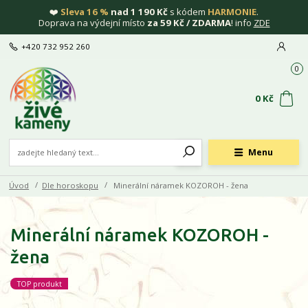
❤️
Sleva 16 %
nad 1 190 Kč
s kódem
HARMONIE
.
Doprava na výdejní místo
za 59 Kč / ZDARMA
! info
ZDE
+420 732 952 260
0
0 Kč
Menu
Úvod
Dle horoskopu
Minerální náramek KOZOROH - žena
Minerální náramek KOZOROH -
žena
TOP produkt