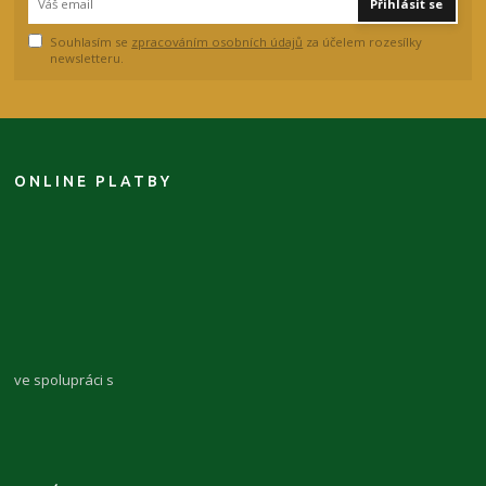
Přihlásit se
Souhlasím se
zpracováním osobních údajů
za účelem rozesílky
newsletteru.
ONLINE PLATBY
ve spolupráci s