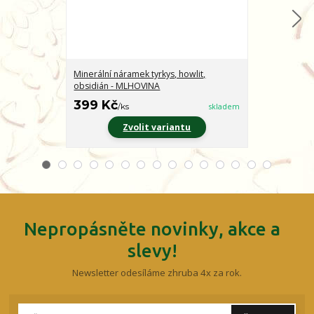
Minerální náramek tyrkys, howlit,
Minerální nár
obsidián - MLHOVINA
CHARAKTER
399 Kč
399 Kč
/
ks
skladem
/
ks
Zvolit variantu
Z
Nepropásněte novinky, akce a
slevy!
Newsletter odesíláme zhruba 4x za rok.