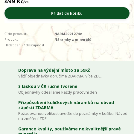
499 Kč
/
ks
Přidat do košíku
Číslo produktu:
NARM2021274z
Produkt:
Náramky z minerálů
Hlídat cenu / dostupnost
Doprava na výdejní místo za 59Kč
Větší objednávky doručíme ZDARMA. Více ZDE.
S láskou v ČR ručně tvořené
Objednávky odesíláme každý pracovní den
Přizpůsobení kuličkových náramků na obvod
zápěstí ZDARMA
Požadovanou velikost uveďte do poznámky v košíku. Návod
na změření ZDE
Garance kvality, používáme nejkvalitnější pravé
minerály