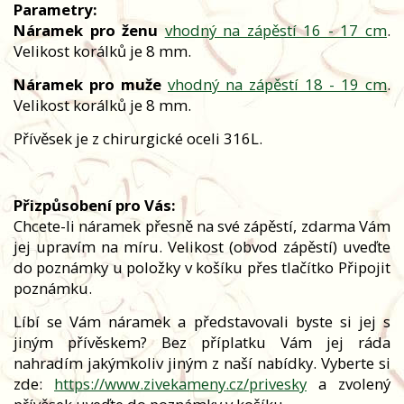
Parametry:
Náramek pro ženu
vhodný na zápěstí 16 - 17 cm
.
Velikost korálků je 8 mm.
Náramek pro muže
vhodný na zápěstí 18 - 19 cm
.
Velikost korálků je 8 mm.
Přívěsek je z chirurgické oceli 316L.
Přizpůsobení pro Vás:
Chcete-li náramek přesně na své zápěstí, zdarma Vám
jej upravím na míru. Velikost (obvod zápěstí) uveďte
do poznámky u položky v košíku přes tlačítko Připojit
poznámku.
Líbí se Vám náramek a představovali byste si jej s
jiným přívěskem? Bez příplatku Vám jej ráda
nahradím jakýmkoliv jiným z naší nabídky. Vyberte si
zde:
https://www.zivekameny.cz/privesky
a zvolený