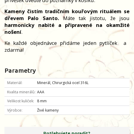
přívěsek uveďte do poznámky v košíku.
Kameny čistím tradičním kouřovým rituálem se
dřevem Palo Santo.
Máte tak jistotu, že jsou
harmonicky nabité a připravené na okamžité
nošení
.
Ke každé objednávce přidáme jeden pytlíček
a
zdarma!
Parametry
Materiál
Minerál, Chirurgická ocel 316L
Kvalita minerálů
AAA
Velikost kuliček
8 mm
Výrobce
Živé kameny
Potřebujete poradit?