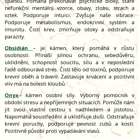
spánku. Pomáhá překonávat psychické bloky, staré
nefunkční mentální vzorce, obavy, zlobu, strach a
vztek. Podporuje intuici. Zvyšuje naše vibrace.
Podporuje metabolismus, endokrinní systém a
imunitu. Čistí krev, zmírňuje otoky a odstraňuje
parazity.
Obsidián
– je kámen, který pomáhá v růstu
osobnosti. Přináší silnou ochranu, sebedůvěru,
uklidnění, schopnost soucitu, sílu a v neposlední
řadě odbourává stres. Čistí tělo od toxinů, podporuje
krevní oběh a trávení. Zastavuje krvácení a pozitivní
vliv má na bolesti kloubů.
Onyx
– kámen osobní síly. Výborný pomocník v
období stresu a nepříjemných situacích. Pomůže nám
jít svou vlastní cestou s nadhledem a jistotou.
Napomáhá soustředění a uklidňuje duši. Odstraňuje
krevní poruchy, podporuje pevnost zubů a kostí.
Pozitivně působí proti vypadávání vlasů.