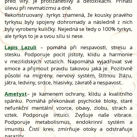
před viry. Je protizánětlivý a detoxikační. Přináší
úlevu při revmatizmu a dně.
Rekonstruovaný
tyrkys znamená, že kousky pravého
tyrkysu byly spojeny dohromady a následně z nich
byly vyrobeny kuličky. Nejedná se tedy o 100% tyrkys,
ale tyrkys to je a svou sílu si nese.
Lapis Lazuli
– pomáhá při nespavosti, stresu a
stesku. Podporuje pocit jistoty, klidu a harmonie
v mezilidských vztazích. Napomáhá vyjadřovat své
emoce a přijmout pravdu takovou jaká je. Pozitivně
působí na migrény, nervový systém, štítnou žlázu,
játra, ledviny, srdce, hlasivky, závratě a nespavost.
Ametyst
– je kamenem ochrany, klidu a kvalitního
spánku. Pomáhá překonávat psychické bloky, staré
nefunkční mentální vzorce, obavy, zlobu, strach a
vztek. Podporuje intuici. Zvyšuje naše vibrace.
Podporuje metabolismus, endokrinní systém a
imunitu. Čistí krev, zmírňuje otoky a odstraňuje
parazity.