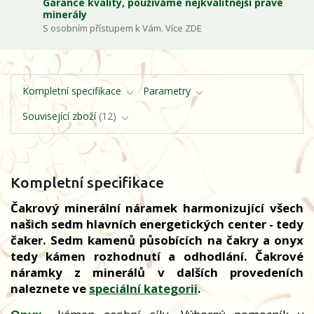
Garance kvality, používáme nejkvalitnější pravé
minerály
S osobním přístupem k Vám. Více ZDE
Kompletní specifikace
Parametry
Související zboží
12
Kompletní specifikace
Čakrový minerální náramek harmonizující všech
našich sedm hlavních energetických center - tedy
čaker. Sedm kamenů působících na čakry a onyx
tedy kámen rozhodnutí a odhodlání. Čakrové
náramky z minerálů v dalších provedeních
naleznete ve
speciální kategorii
.