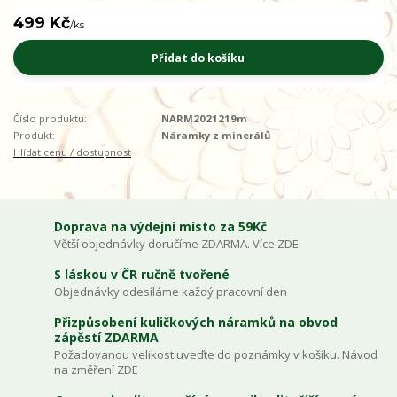
499 Kč
/
ks
Přidat do košíku
Číslo produktu:
NARM2021219m
Produkt:
Náramky z minerálů
Hlídat cenu / dostupnost
Doprava na výdejní místo za 59Kč
Větší objednávky doručíme ZDARMA. Více ZDE.
S láskou v ČR ručně tvořené
Objednávky odesíláme každý pracovní den
Přizpůsobení kuličkových náramků na obvod
zápěstí ZDARMA
Požadovanou velikost uveďte do poznámky v košíku. Návod
na změření ZDE