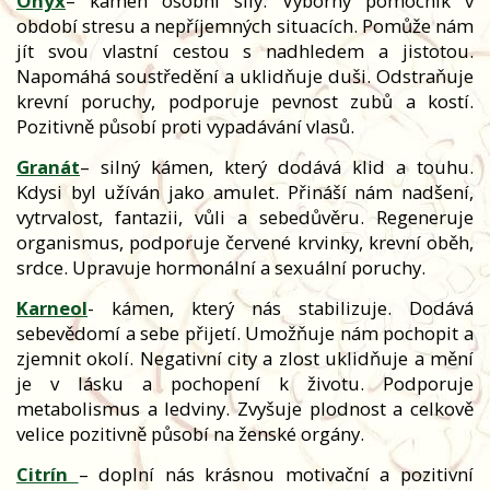
Onyx
– kámen osobní síly. Výborný pomocník v
období stresu a nepříjemných situacích. Pomůže nám
jít svou vlastní cestou s nadhledem a jistotou.
Napomáhá soustředění a uklidňuje duši. Odstraňuje
krevní poruchy, podporuje pevnost zubů a kostí.
Pozitivně působí proti vypadávání vlasů.
Granát
– silný kámen, který dodává klid a touhu.
Kdysi byl užíván jako amulet. Přináší nám nadšení,
vytrvalost, fantazii, vůli a sebedůvěru. Regeneruje
organismus, podporuje červené krvinky, krevní oběh,
srdce. Upravuje hormonální a sexuální poruchy.
Karneol
- kámen, který nás stabilizuje. Dodává
sebevědomí a sebe přijetí. Umožňuje nám pochopit a
zjemnit okolí. Negativní city a zlost uklidňuje a mění
je v lásku a pochopení k životu. Podporuje
metabolismus a ledviny. Zvyšuje plodnost a celkově
velice pozitivně působí na ženské orgány.
Citrín
– doplní nás krásnou motivační a pozitivní