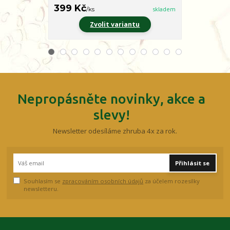
399 Kč
399 Kč
/
ks
skladem
/
ks
Zvolit variantu
Z
Nepropásněte novinky, akce a
slevy!
Newsletter odesíláme zhruba 4x za rok.
Přihlásit se
Souhlasím se
zpracováním osobních údajů
za účelem rozesílky
newsletteru.