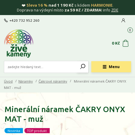
❤️
Sleva 16 %
nad 1 190 Kč
s kódem
HARMONIE
.
Doprava na výdejní místo
za 59 Kč / ZDARMA
! info
ZDE
+420 732 952 260
0
0 Kč
Menu
Úvod
Náramky
Čakrové náramky
Minerální náramek ČAKRY ONYX
MAT - muž
Minerální náramek ČAKRY ONYX
MAT - muž
Novinka
TOP produkt