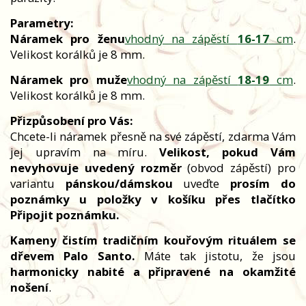
Parametry:
Náramek pro ženu
vhodný na zápěstí
16-17
cm
.
Velikost korálků je 8 mm.
Náramek pro muže
vhodný na zápěstí
18-19
cm
.
Velikost korálků je 8 mm.
Přizpůsobení pro Vás:
Chcete-li náramek přesně na své zápěstí, zdarma Vám
jej upravím na míru.
Velikost, pokud Vám
nevyhovuje uvedený rozměr
(obvod zápěstí) pro
variantu
pánskou/dámskou
uveďte
prosím do
poznámky u položky v košíku přes tlačítko
Připojit poznámku.
Kameny čistím tradičním kouřovým rituálem se
dřevem Palo Santo.
Máte tak jistotu, že jsou
harmonicky nabité a připravené na okamžité
nošení
.