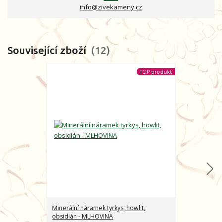
info@zivekameny.cz
Související zboží
12
TOP produkt
Minerální náramek tyrkys, howlit,
Minerální nár
obsidián - MLHOVINA
CHARAKTER