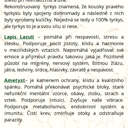
Rekonstruovaný tyrkys znamená, že kousky pravého
tyrkysu byly spojeny dohromady a následně z nich
byly vyrobeny kuličky. Nejedná se tedy o 100% tyrkys,
ale tyrkys to je a svou sílu si nese.
Lapis Lazuli
– pomáhá při nespavosti, stresu a
stesku. Podporuje pocit jistoty, klidu a harmonie
v mezilidských vztazích. Napomáhá vyjadřovat své
emoce a přijmout pravdu takovou jaká je. Pozitivně
působí na migrény, nervový systém, štítnou žlázu,
játra, ledviny, srdce, hlasivky, závratě a nespavost.
Ametyst
– je kamenem ochrany, klidu a kvalitního
spánku. Pomáhá překonávat psychické bloky, staré
nefunkční mentální vzorce, obavy, zlobu, strach a
vztek. Podporuje intuici. Zvyšuje naše vibrace.
Podporuje metabolismus, endokrinní systém a
imunitu. Čistí krev, zmírňuje otoky a odstraňuje
parazity.