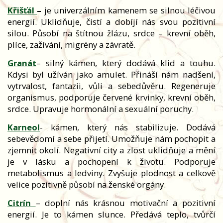
Křišťál
–
je univerzálním kamenem se silnou léčivou
energií. Uklidňuje, čistí a dobíjí nás svou pozitivní
silou. Působí na štítnou žlázu, srdce – krevní oběh,
plíce, zažívání, migrény a závratě.
Granát
– silný kámen, který dodává klid a touhu.
Kdysi byl užíván jako amulet. Přináší nám nadšení,
vytrvalost, fantazii, vůli a sebedůvěru. Regeneruje
organismus, podporuje červené krvinky, krevní oběh,
srdce. Upravuje hormonální a sexuální poruchy.
Karneol
- kámen, který nás stabilizuje. Dodává
sebevědomí a sebe přijetí. Umožňuje nám pochopit a
zjemnit okolí. Negativní city a zlost uklidňuje a mění
je v lásku a pochopení k životu. Podporuje
metabolismus a ledviny. Zvyšuje plodnost a celkově
velice pozitivně působí na ženské orgány.
Citrín
– doplní nás krásnou motivační a pozitivní
energií. Je to kámen slunce. Předává teplo, tvůrčí