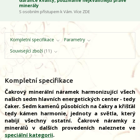
Garance kvality, používáme nejkvalitnější pravé
minerály
S osobním přístupem k Vám. Více ZDE
Kompletní specifikace
Parametry
Související zboží
11
Kompletní specifikace
Čakrový minerální náramek harmonizující všech
našich sedm hlavních energetických center - tedy
čaker. Sedm kamenů působících na čakry a křišťál
tedy kámen harmonie, jednoty a světla, který
nabíjí všechny ostatní. Čakrové náramky z
minerálů v dalších provedeních naleznete ve
speciální kategorii
.