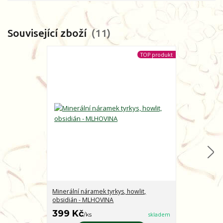
Související zboží
11
TOP produkt
Minerální náramek tyrkys, howlit,
Minerální nár
obsidián - MLHOVINA
CHARAKTER
399 Kč
399 Kč
/
ks
skladem
/
ks