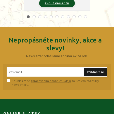
Zvolit variantu
Z
Nepropásněte novinky, akce a
slevy!
Newsletter odesíláme zhruba 4x za rok.
Přihlásit se
Souhlasím se
zpracováním osobních údajů
za účelem rozesílky
newsletteru.
ONLINE PLATBY