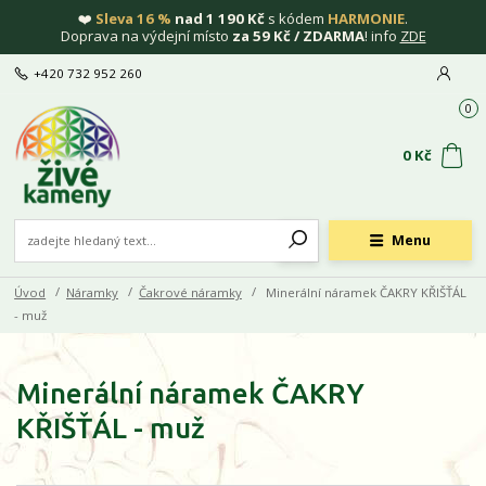
❤️
Sleva 16 %
nad 1 190 Kč
s kódem
HARMONIE
.
Doprava na výdejní místo
za 59 Kč / ZDARMA
! info
ZDE
+420 732 952 260
0
0 Kč
Menu
Úvod
Náramky
Čakrové náramky
Minerální náramek ČAKRY KŘIŠŤÁL
- muž
Minerální náramek ČAKRY
KŘIŠŤÁL - muž