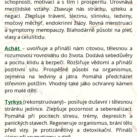
schopnosti, motivaci a s tím i prosperitu. Urovnává
mezilidské vztahy. Zbavuje nás strachu, vzteku a
negací. Zlepšuje trávení, slezinu, slinivku, ledviny,
močový měchýř, endokrinní žlázy. Rovná menstruaci
a symptomy menopauzy. Blahodárně působí na pleť,
vlasy a celulitidu.
Achát
– uvolňuje a přináší nám citovou, tělesnou a
rozumovou rovnováhu do života. Dodává sebedůvěry
a pocitu klidu a bezpečí. Rozšiřuje vědomí a přináší
pozitivní sílu. Prospěšně působí na organismus,
zejména na ledviny a játra. Pomáhá předcházet
střevním potížím. Vhodný také jako ochranný kámen
pro malé děti.
Tyrkys
(rekonstruovaný)
– posiluje duševní i tělesnou
stránku jedince. Zlepšuje pozornost a seberealizaci.
Pomáhá při pocitech stresu, trémy, depresích a
panických stavech. Regeneruje organismus, brání tělo
před viry. Je protizánětlivý a detoxikační. Přináší
úlevu při revmatizmu a dně.