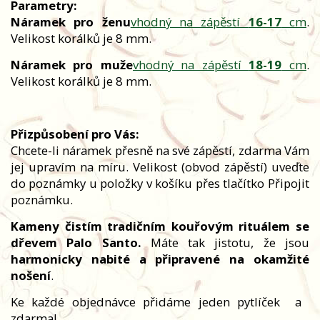
Parametry:
Náramek pro ženu
vhodný na zápěstí
16-17
cm
.
Velikost korálků je 8 mm.
Náramek pro muže
vhodný na zápěstí
18-19
cm
.
Velikost korálků je 8 mm.
Přizpůsobení pro Vás:
Chcete-li náramek přesně na své zápěstí, zdarma Vám
jej upravím na míru. Velikost (obvod zápěstí) uveďte
do poznámky u položky v košíku přes tlačítko Připojit
poznámku.
Kameny čistím tradičním kouřovým rituálem se
dřevem Palo Santo.
Máte tak jistotu, že jsou
harmonicky nabité a připravené na okamžité
nošení
.
Ke každé objednávce přidáme jeden pytlíček
a
zdarma!