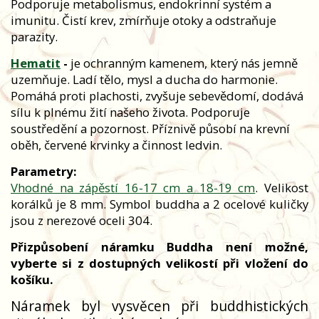
Podporuje metabolismus, endokrinní systém a
imunitu. Čistí krev, zmírňuje otoky a odstraňuje
parazity.
Hematit
-
je ochranným kamenem, který nás jemně
uzemňuje. Ladí tělo, mysl a ducha do harmonie.
Pomáhá proti plachosti, zvyšuje sebevědomí, dodává
sílu k plnému žití našeho života. Podporuje
soustředění a pozornost. Příznivě působí na krevní
oběh, červené krvinky a činnost ledvin.
Parametry:
Vhodné na zápěstí 16-17 cm a 18-19 cm
. Velikost
korálků je 8 mm. Symbol buddha a 2 ocelové kuličky
jsou z nerezové oceli 304.
Přizpůsobení náramku Buddha není možné,
vyberte si z dostupných velikostí při vložení do
košíku.
Náramek byl vysvěcen při buddhistických