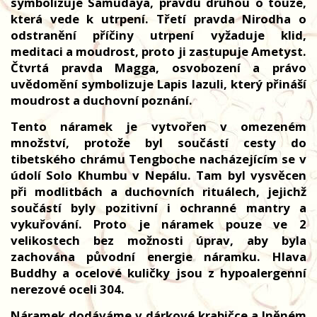
symbolizuje Samudaya, pravdu druhou o touze,
která vede k utrpení. Třetí pravda Nirodha o
odstranění příčiny utrpení vyžaduje klid,
meditaci a moudrost, proto ji zastupuje Ametyst.
Čtvrtá pravda Magga, osvobození a právo
uvědomění symbolizuje Lapis lazuli, který přináší
moudrost a duchovní poznání.
Tento náramek je vytvořen v omezeném
množství, protože byl součástí cesty do
tibetského chrámu Tengboche nacházejícím se v
údolí Solo Khumbu v Nepálu. Tam byl vysvěcen
při modlitbách a duchovních rituálech, jejichž
součástí byly pozitivní i ochranné mantry a
vykuřování. Proto je náramek pouze ve 2
velikostech bez možnosti úprav, aby byla
zachována původní energie náramku. Hlava
Buddhy a ocelové kuličky jsou z hypoalergenní
nerezové oceli 304.
Náramek dodáváme v dárkové krabičce a lněném