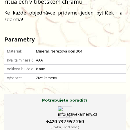
rituálech v tibetském chrámu.
Ke každé objednávce přidáme jeden pytlíček
a
zdarma!
Parametry
Materiál
Minerál, Nerezová ocel 304
Kvalita minerálů
AAA
Velikost kuliček
8 mm
Výrobce
Živé kameny
Potřebujete poradit?
+420 732 952 260
(Po-Pá, 9-19 hod.)