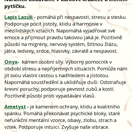
pytlíčku.
Lapis Lazuli
-
pomáhá při nespavosti, stresu a stesku.
Podporuje pocit jistoty, klidu a harmonie v
mezilidských vztazích. Napomáhá vyjadřovat své
emoce a přijmout pravdu takovou jaká je. Pozitivně
působí na migrény, nervový systém, štítnou žlázu,
játra, ledviny, srdce, hlasivky, závratě a nespavost.
Onyx
-
kámen osobní síly. Výborný pomocník v
období stresu a nepříjemných situacích. Pomůže nám
jít svou vlastní cestou s nadhledem a jistotou.
Napomáhá soustředění a uklidňuje duši. Odstraňuje
krevní poruchy, podporuje pevnost zubů a kostí.
Pozitivně působí proti vypadávání vlasů.
Ametyst
-
je kamenem ochrany, klidu a kvalitního
spánku. Pomáhá překonávat psychické bloky, staré
nefunkční mentální vzorce, obavy, zlobu, strach a
vztek. Podporuje intuici. Zvyšuje naše vibrace.