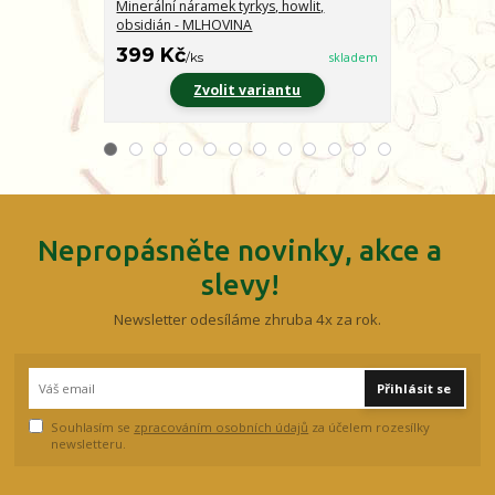
Minerální náramek tyrkys, howlit,
Minerální nár
obsidián - MLHOVINA
CHARAKTER
399 Kč
399 Kč
/
ks
skladem
/
ks
Zvolit variantu
Z
Nepropásněte novinky, akce a
slevy!
Newsletter odesíláme zhruba 4x za rok.
Přihlásit se
Souhlasím se
zpracováním osobních údajů
za účelem rozesílky
newsletteru.