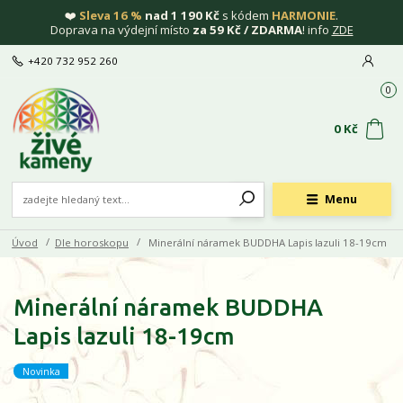
❤️
Sleva 16 %
nad 1 190 Kč
s kódem
HARMONIE
.
Doprava na výdejní místo
za 59 Kč / ZDARMA
! info
ZDE
+420 732 952 260
0
0 Kč
Menu
Úvod
Dle horoskopu
Minerální náramek BUDDHA Lapis lazuli 18-19cm
Minerální náramek BUDDHA
Lapis lazuli 18-19cm
Novinka