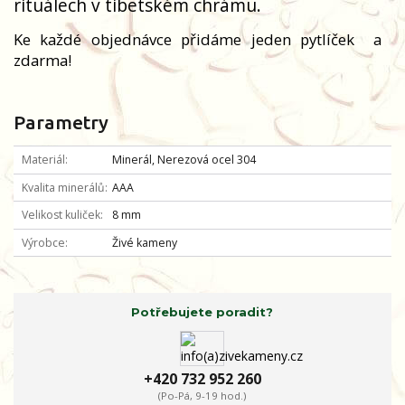
rituálech v tibetském chrámu.
Ke každé objednávce přidáme jeden pytlíček
a
zdarma!
Parametry
Materiál
Minerál, Nerezová ocel 304
Kvalita minerálů
AAA
Velikost kuliček
8 mm
Výrobce
Živé kameny
Potřebujete poradit?
+420 732 952 260
(Po-Pá, 9-19 hod.)