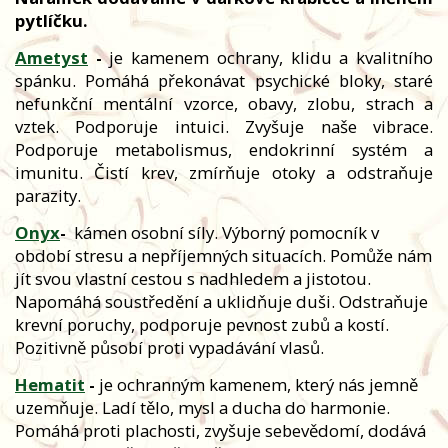
pytlíčku.
Ametyst
-
je kamenem ochrany, klidu a kvalitního
spánku. Pomáhá překonávat psychické bloky, staré
nefunkční mentální vzorce, obavy, zlobu, strach a
vztek. Podporuje intuici. Zvyšuje naše vibrace.
Podporuje metabolismus, endokrinní systém a
imunitu. Čistí krev, zmírňuje otoky a odstraňuje
parazity.
Onyx
-
kámen osobní síly. Výborný pomocník v
období stresu a nepříjemných situacích. Pomůže nám
jít svou vlastní cestou s nadhledem a jistotou.
Napomáhá soustředění a uklidňuje duši. Odstraňuje
krevní poruchy, podporuje pevnost zubů a kostí.
Pozitivně působí proti vypadávání vlasů.
Hematit
-
je ochranným kamenem, který nás jemně
uzemňuje. Ladí tělo, mysl a ducha do harmonie.
Pomáhá proti plachosti, zvyšuje sebevědomí, dodává