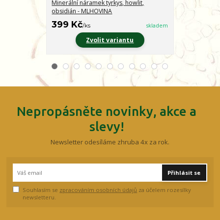
Minerální náramek tyrkys, howlit,
Minerální nár
obsidián - MLHOVINA
CHARAKTER
399 Kč
399 Kč
/
ks
skladem
/
ks
Zvolit variantu
Z
Nepropásněte novinky, akce a
slevy!
Newsletter odesíláme zhruba 4x za rok.
Přihlásit se
Souhlasím se
zpracováním osobních údajů
za účelem rozesílky
newsletteru.