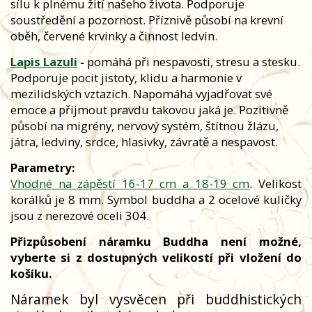
sílu k plnému žití našeho života. Podporuje
soustředění a pozornost. Příznivě působí na krevní
oběh, červené krvinky a činnost ledvin.
Lapis Lazuli
-
pomáhá při nespavosti, stresu a stesku.
Podporuje pocit jistoty, klidu a harmonie v
mezilidských vztazích. Napomáhá vyjadřovat své
emoce a přijmout pravdu takovou jaká je. Pozitivně
působí na migrény, nervový systém, štítnou žlázu,
játra, ledviny, srdce, hlasivky, závratě a nespavost.
Parametry:
Vhodné na zápěstí 16-17 cm a 18-19 cm
. Velikost
korálků je 8 mm. Symbol buddha a 2 ocelové kuličky
jsou z nerezové oceli 304.
Přizpůsobení náramku Buddha není možné,
vyberte si z dostupných velikostí při vložení do
košíku.
Náramek byl vysvěcen při buddhistických