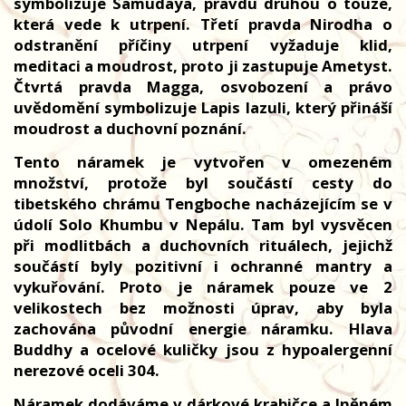
symbolizuje Samudaya, pravdu druhou o touze,
která vede k utrpení. Třetí pravda Nirodha o
odstranění příčiny utrpení vyžaduje klid,
meditaci a moudrost, proto ji zastupuje Ametyst.
Čtvrtá pravda Magga, osvobození a právo
uvědomění symbolizuje Lapis lazuli, který přináší
moudrost a duchovní poznání.
Tento náramek je vytvořen v omezeném
množství, protože byl součástí cesty do
tibetského chrámu Tengboche nacházejícím se v
údolí Solo Khumbu v Nepálu. Tam byl vysvěcen
při modlitbách a duchovních rituálech, jejichž
součástí byly pozitivní i ochranné mantry a
vykuřování. Proto je náramek pouze ve 2
velikostech bez možnosti úprav, aby byla
zachována původní energie náramku. Hlava
Buddhy a ocelové kuličky jsou z hypoalergenní
nerezové oceli 304.
Náramek dodáváme v dárkové krabičce a lněném