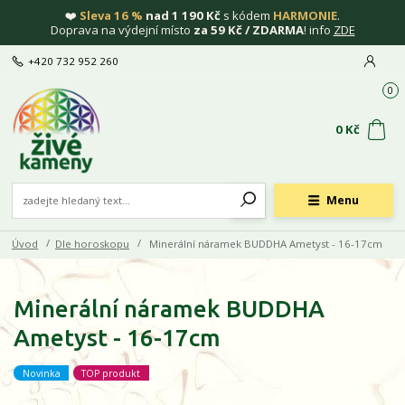
❤️
Sleva 16 %
nad 1 190 Kč
s kódem
HARMONIE
.
Doprava na výdejní místo
za 59 Kč / ZDARMA
! info
ZDE
+420 732 952 260
0
0 Kč
Menu
Úvod
Dle horoskopu
Minerální náramek BUDDHA Ametyst - 16-17cm
Minerální náramek BUDDHA
Ametyst - 16-17cm
Novinka
TOP produkt