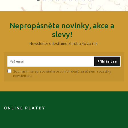
Nepropásněte novinky, akce a
slevy!
Newsletter odesíláme zhruba 4x za rok.
Přihlásit se
Souhlasím se
zpracováním osobních údajů
za účelem rozesílky
newsletteru.
ONLINE PLATBY