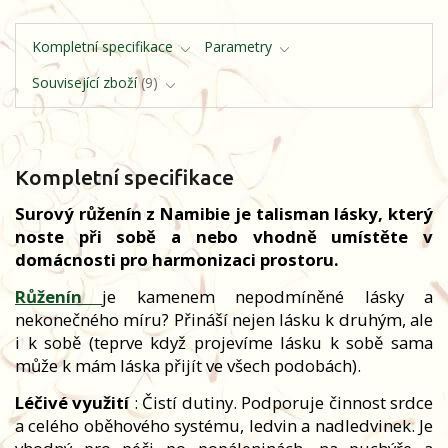
Kompletní specifikace
Parametry
Související zboží
9
Kompletní specifikace
Surový růženín z Namibie je talisman lásky, který
noste při sobě a nebo vhodně umístěte v
domácnosti pro harmonizaci prostoru.
Růženín
je kamenem nepodmíněné lásky a
nekonečného míru? Přináší nejen lásku k druhým, ale
i k sobě (teprve když projevíme lásku k sobě sama
může k mám láska přijít ve všech podobách).
Léčivé využití
: Čistí dutiny. Podporuje činnost srdce
a celého oběhového systému, ledvin a nadledvinek. Je