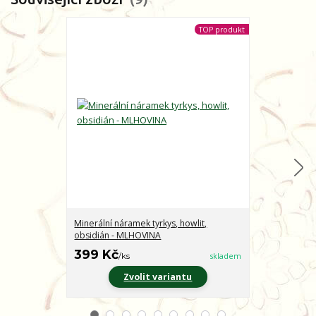
TOP produkt
Minerální náramek tyrkys, howlit,
Minerální nár
obsidián - MLHOVINA
CHARAKTER
399 Kč
399 Kč
/
ks
skladem
/
ks
Zvolit variantu
Z