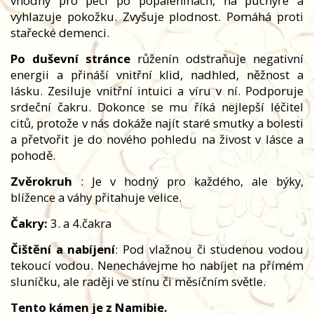
vhodný pro péči po popáleninách, na puchýře a
vyhlazuje pokožku. Zvyšuje plodnost. Pomáhá proti
stařecké demenci.
Po duševní stránce
růženín odstraňuje negativní
energii a přináší vnitřní klid, nadhled, něžnost a
lásku. Zesiluje vnitřní intuici a víru v ní. Podporuje
srdeční čakru. Dokonce se mu říká nejlepší léčitel
citů, protože v nás dokáže najít staré smutky a bolesti
a přetvořit je do nového pohledu na živost v lásce a
pohodě.
Zvěrokruh
: Je v hodný pro každého, ale býky,
blížence a váhy přitahuje velice.
Čakry:
3. a 4.čakra
Čištění a nabíjení
: Pod vlažnou či studenou vodou
tekoucí vodou. Nenechávejme ho nabíjet na přímém
sluníčku, ale raději ve stínu či měsíčním světle.
Tento kámen je z Namibie.