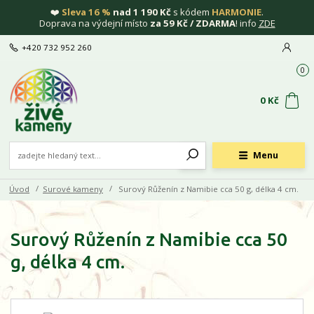
❤️
Sleva 16 %
nad 1 190 Kč
s kódem
HARMONIE
.
Doprava na výdejní místo
za 59 Kč / ZDARMA
! info
ZDE
+420 732 952 260
0
0 Kč
Menu
Úvod
Surové kameny
Surový Růženín z Namibie cca 50 g, délka 4 cm.
Surový Růženín z Namibie cca 50
g, délka 4 cm.