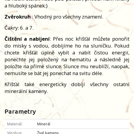
a hluboký spánek:)
Zvěrokruh
: Vhodný pro všechny znamení.
Čakry: 6. a 7.
Čištění a nabíjení
: Přes noc křišťál můžete ponořit
do misky s vodou, dobíjíme ho na sluníčku. Pokud
chcete křišťál úplně vybít a nabít čistou energií,
ponechte jej položený na hematitu a následně jej
položte na přímé slunce. Slunce mu neublíží, naopak,
nemusíte se bát jej ponechat na svitu déle.
Křišťál také energeticky dobíjí všechny ostatní
minerální kameny.
Parametry
Materiál
Minerál
Výrobce
Živé kameny