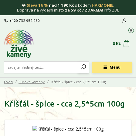
❤️
Sleva 16 %
nad 1 190 Kč
s kódem
HARMONIE
.
Doprava na výdejní místo
za 59 Kč / ZDARMA
! info
ZDE
+420 732 952 260
0
0 Kč
Menu
Úvod
Surové kameny
Křišťál - špice - cca 2,5*5cm 100g
Křišťál - špice - cca 2,5*5cm 100g