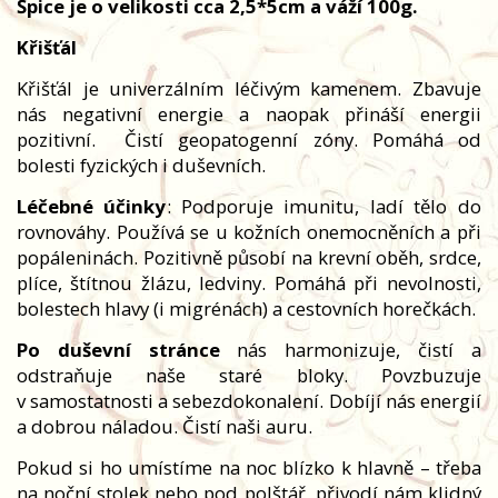
Špice je o velikosti cca 2,5*5cm a váží 100g.
Křišťál
Křišťál je univerzálním léčivým kamenem. Zbavuje
nás negativní energie a naopak přináší energii
pozitivní. Čistí geopatogenní zóny. Pomáhá od
bolesti fyzických i duševních.
Léčebné účinky
: Podporuje imunitu, ladí tělo do
rovnováhy. Používá se u kožních onemocněních a při
popáleninách. Pozitivně působí na krevní oběh, srdce,
plíce, štítnou žlázu, ledviny. Pomáhá při nevolnosti,
bolestech hlavy (i migrénách) a cestovních horečkách.
Po duševní stránce
nás harmonizuje, čistí a
odstraňuje naše staré bloky. Povzbuzuje
v samostatnosti a sebezdokonalení. Dobíjí nás energií
a dobrou náladou. Čistí naši auru.
Pokud si ho umístíme na noc blízko k hlavně – třeba
na noční stolek nebo pod polštář, přivodí nám klidný