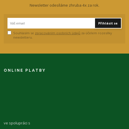
Newsletter odesíláme zhruba 4x za rok.
Přihlásit se
Souhlasím se
zpracováním osobních údajů
za účelem rozesílky
newsletteru.
ONLINE PLATBY
ve spolupráci s