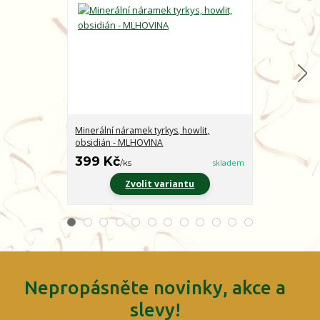
Minerální náramek tyrkys, howlit,
Minerální nár
obsidián - MLHOVINA
CHARAKTER
399 Kč
399 Kč
/
ks
skladem
/
ks
Zvolit variantu
Z
Nepropásněte novinky, akce a
slevy!