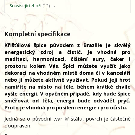
Související zboží
12
Kompletní specifikace
Křišťálová špice původem z Brazílie je skvělý
energetický zdroj a čistič. Je vhodná pro
meditaci, harmonizaci, čištění aury, čaker i
prostoru kolem Vás. Špici můžete využít jako
dekoraci na vhodném místě doma či v kanceláři
nebo ji můžete aktivně využívat. Pokud její hrot
namíříte na místo na těle, během krátké chvíle
vyšle energii. V opačném případě, kdy bude špice
směřovat od těla, energii bude odvádět pryč.
Proto je vhodná pro posílení energie i pro očistu.
Jedná se o původní tvar křišťálu, povrch je částečně
doupraven.