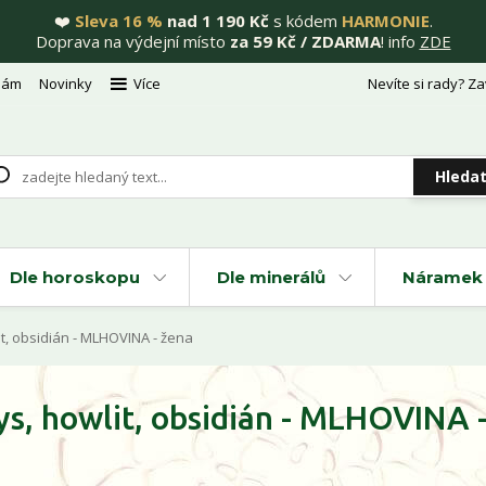
❤️
Sleva 16 %
nad 1 190 Kč
s kódem
HARMONIE
.
Doprava na výdejní místo
za 59 Kč / ZDARMA
! info
ZDE
nám
Novinky
Více
Nevíte si rady? Za
Hleda
Dle horoskopu
Dle minerálů
Náramek 
t, obsidián - MLHOVINA - žena
s, howlit, obsidián - MLHOVINA 