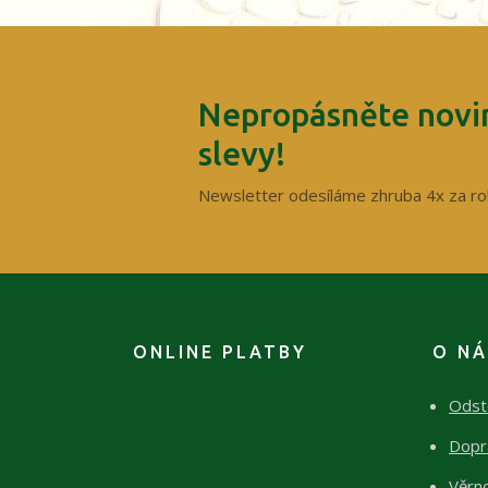
Nepropásněte novin
slevy!
Newsletter odesíláme zhruba 4x za ro
ONLINE PLATBY
O N
Odst
Dopr
Věrn