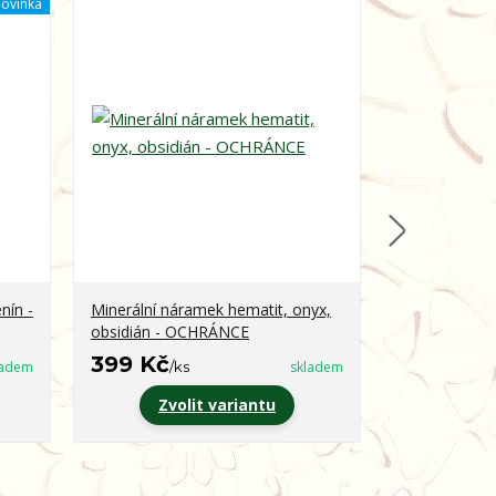
ovinka
nín -
Minerální náramek hematit, onyx,
Minerální ná
obsidián - OCHRÁNCE
OSOBNÍ PR
399 Kč
399 Kč
ladem
/
ks
skladem
/
k
Zvolit variantu
Zvo