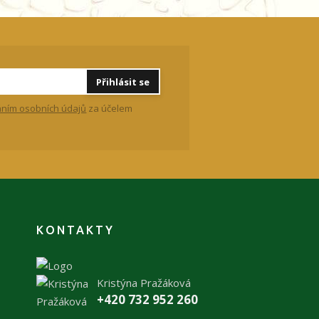
Přihlásit se
ním osobních údajů
za účelem
KONTAKTY
Kristýna Pražáková
+420 732 952 260