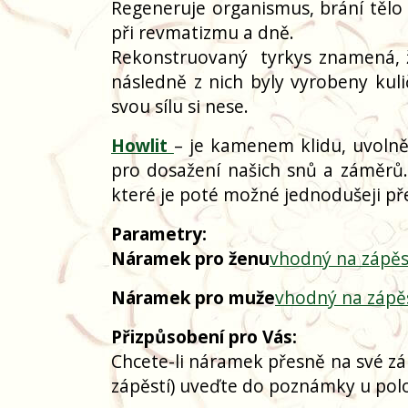
Regeneruje organismus, brání tělo p
při revmatizmu a dně.
Rekonstruovaný
tyrkys znamená, 
následně z nich byly vyrobeny kuli
svou sílu si nese.
Howlit
–
je kamenem klidu, uvolně
pro dosažení našich snů a záměrů
které je poté možné jednodušeji p
Parametry:
Náramek pro ženu
vhodný na zápěs
Náramek pro muže
vhodný na zápě
Přizpůsobení pro Vás:
Chcete-li náramek přesně na své zá
zápěstí) uveďte do poznámky u polo