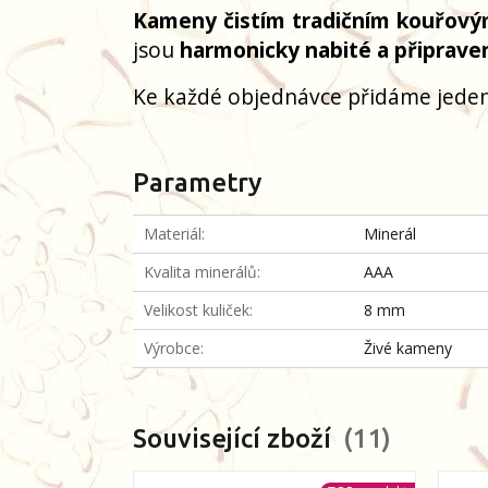
Kameny čistím tradičním kouřový
jsou
harmonicky nabité a připrave
Ke každé objednávce přidáme jeden
Parametry
Materiál
Minerál
Kvalita minerálů
AAA
Velikost kuliček
8 mm
Výrobce
Živé kameny
Související zboží
11