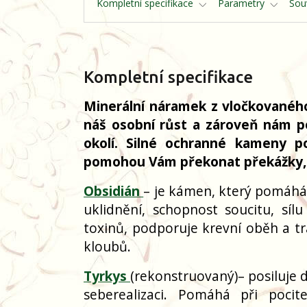
Kompletní specifikace
Parametry
Souv
Kompletní specifikace
Minerální náramek z vločkovaného
náš osobní růst a zároveň nám p
okolí. Silné ochranné kameny pos
pomohou Vám překonat překážky, k
Obsidián
– je kámen, který pomáhá 
uklidnění, schopnost soucitu, síl
toxinů, podporuje krevní oběh a trá
kloubů.
Tyrkys
(rekonstruovaný)– posiluje d
seberealizaci. Pomáhá při pocit