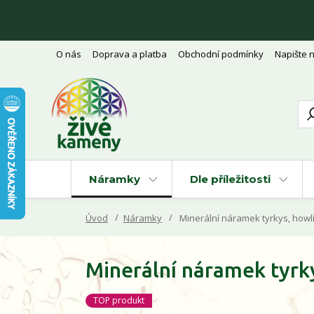
O nás
Doprava a platba
Obchodní podmínky
Napište 
Náramky
Dle příležitosti
Úvod
Náramky
Minerální náramek tyrkys, howli
Minerální náramek tyrky
TOP produkt