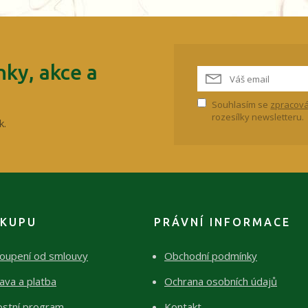
ky, akce a
Souhlasím se
zpracová
rozesílky newsletteru.
k.
ÁKUPU
PRÁVNÍ INFORMACE
oupení od smlouvy
Obchodní podmínky
ava a platba
Ochrana osobních údajů
ostní program
Kontakt