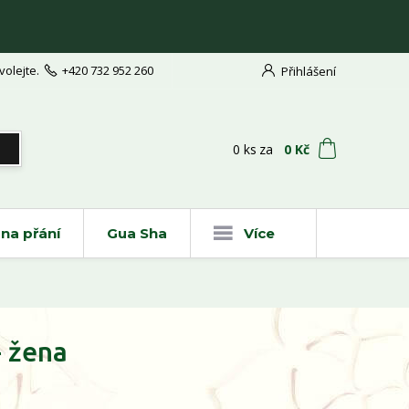
volejte.
+420 732 952 260
Přihlášení
t
0
ks
za
0 Kč
na přání
Gua Sha
Více
- žena