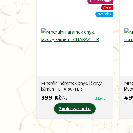
TOP produkt
Akce
Novinka
Minerální náramek onyx, lávový
Mine
kámen - CHARAKTER
lávo
399 Kč
49
/
ks
skladem
Zvolit variantu