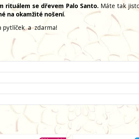
m rituálem se dřevem Palo Santo.
Máte tak jisto
né na okamžité nošení
.
 pytlíček
a
zdarma!