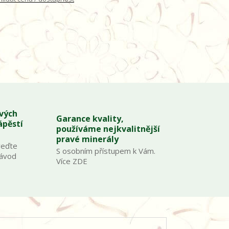
ových
Garance kvality,
ápěstí
používáme nejkvalitnější
pravé minerály
veďte
S osobním přístupem k Vám.
Návod
Více ZDE