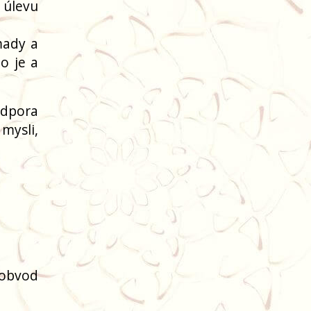
í úlevu
mady a
o je a
odpora
mysli,
(obvod