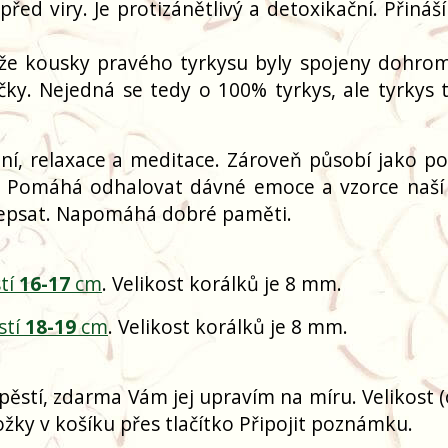
řed viry. Je protizánětlivý a detoxikační. Přináš
že kousky pravého tyrkysu byly spojeny dohro
čky. Nejedná se tedy o 100% tyrkys, ale tyrkys t
ní, relaxace a meditace. Zároveň působí jako p
. Pomáhá odhalovat dávné emoce a vzorce naší 
řepsat. Napomáhá dobré paměti.
tí
16-17
cm
. Velikost korálků je 8 mm.
stí
18-19
cm
. Velikost korálků je 8 mm.
pěstí, zdarma Vám jej upravím na míru. Velikost 
žky v košíku přes tlačítko Připojit poznámku.