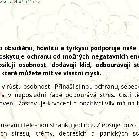
isející zboží
11
 obsidiánu, howlitu a tyrkysu podporuje naše 
oskytuje ochranu od možných negatavních ene
ilují osobnost, dodávají klid, odbourávají s
teré můžete mít ve vlastní mysli.
v růstu osobnosti. Přináší silnou ochranu, sebed
u a v neposlední řadě odbourává stres. Čistí t
vení. Zastavuje krvácení a pozitivní vliv má na b
uševní i tělesnou stránku jedince. Zlepšuje pozor
ech stresu, trémy, depresích a panických st