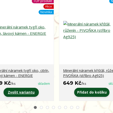
TOP produkt
N
Akce
Novinka
rální náramek tygří oko, citrín,
Minerální náramek křišťál, růže
vý kámen - ENERGIE
PIVOŇKA (stříbro Ag925)
9 Kč
649 Kč
/
ks
skladem
/
ks
sk
Zvolit variantu
Přidat do košíku