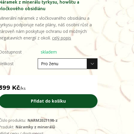
Náramek z minerálu tyrkysu, howlitu a
vločkového obsidiánu
Minerální náramek z vločkovaného obsidiánu a
tyrkysu podporuje naše plány, náš osobní růst a
zároveň nám poskytuje ochranu od možných
negatavních energií z okolí.
celý popis
Dostupnost
skladem
Velikost
399 Kč
/
ks
Přidat do košíku
Číslo produktu:
NARM2021198-z
Produkt:
Náramky z minerálů
Hlídat cenu / dostupnost