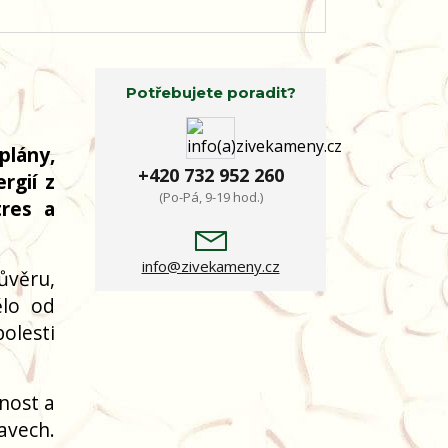
Potřebujete poradit?
plány,
+420 732 952 260
rgií z
(Po-Pá, 9-19 hod.)
tres a
info@zivekameny.cz
ůvěru,
ělo od
olesti
nost a
avech.