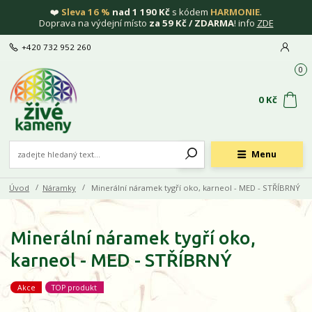
❤️
Sleva 16 %
nad 1 190 Kč
s kódem
HARMONIE
.
Doprava na výdejní místo
za 59 Kč / ZDARMA
! info
ZDE
+420 732 952 260
0
0 Kč
Menu
Úvod
Náramky
Minerální náramek tygří oko, karneol - MED - STŘÍBRNÝ
Minerální náramek tygří oko,
karneol - MED - STŘÍBRNÝ
Akce
TOP produkt