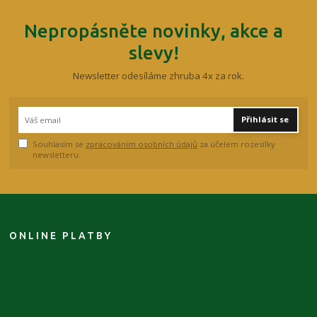
Nepropásněte novinky, akce a
slevy!
Newsletter odesíláme zhruba 4x za rok.
Přihlásit se
Souhlasím se
zpracováním osobních údajů
za účelem rozesílky
newsletteru.
ONLINE PLATBY