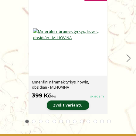
Minerální náramek tyrkys, howlit,
Minerální nár
obsidián - MLHOVINA
CHARAKTER
399 Kč
399 Kč
/
ks
skladem
/
ks
Zvolit variantu
Z