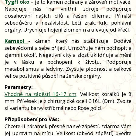
Tygří oko
– je to kámen ochrany a zároveň motivace.
Napojuje nás na vnitřní zdroje, podporuje
dosahování našich cílů a řešení dilemat. Přináší
sebedůvěru a nezávislost. Léčí zrak, krk, pohlavní
orgány. Urychluje hojení zlomenin a ulevuje od křečí.
Karneol
- kámen, který nás stabilizuje. Dodává
sebevědomí a sebe přijetí. Umožňuje nám pochopit a
zjemnit okolí. Negativní city a zlost uklidňuje a mění
je v lásku a pochopení k životu. Podporuje
metabolismus a ledviny. Zvyšuje plodnost a celkově
velice pozitivně působí na ženské orgány.
Parametry:
Vhodné na zápěstí 16-17 cm
. Velikost korálků je 8
mm.
Přívěsek je z chirurgické oceli 316L (Óm). Zvolte
si variantu barvy stříbrná nebo Rose gold.
Přizpůsobení pro Vás:
Chcete-li náramek přesně na své zápěstí, zdarma Vám
jej upravím na míru. Velikost (obvod zápěstí) uveďte