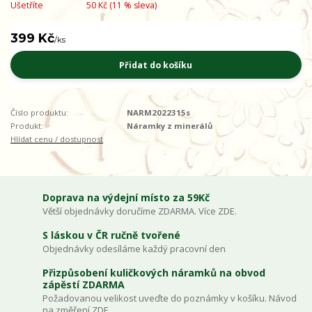
Ušetříte
50 Kč (
11
% sleva)
399 Kč
/
ks
Přidat do košíku
Číslo produktu:
NARM2022315s
Produkt:
Náramky z minerálů
Hlídat cenu / dostupnost
Doprava na výdejní místo za 59Kč
Větší objednávky doručíme ZDARMA. Více ZDE.
S láskou v ČR ručně tvořené
Objednávky odesíláme každý pracovní den
Přizpůsobení kuličkových náramků na obvod
zápěstí ZDARMA
Požadovanou velikost uveďte do poznámky v košíku. Návod
na změření ZDE