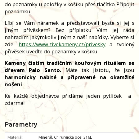
do poznámky u položky v košíku přes tlačítko Připojit
poznámku.
Líbí se Vám náramek a představovali byste si jej s
jiným přívěskem? Bez příplatku Vám jej ráda
nahradím jakýmkoliv jiným z naší nabídky. Vyberte si
zde:
https://www.zivekameny.cz/privesky
a zvolený
přívěsek uveďte do poznámky v košíku.
Kameny čistím tradičním kouřovým rituálem se
dřevem Palo Santo.
Máte tak jistotu, že jsou
harmonicky nabité a připravené na okamžité
nošení
.
Ke každé objednávce přidáme jeden pytlíček
a
zdarma!
Parametry
Materiál
Minerál, Chirurgická ocel 316L