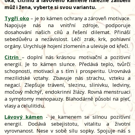
oka, citrínu a lávového kamene nalezne zalíbení
můž i žena, vyberte si svou variantu.
Tygří oko
– je to kámen ochrany a zároveň motivace.
Napojuje nás na vnitřní zdroje, podporuje
dosahování našich cílů a řešení dilemat. Přináší
sebedůvěru a nezávislost. Léčí zrak, krk, pohlavní
orgány. Urychluje hojení zlomenin a ulevuje od křečí.
Citrín
– doplní nás krásnou motivační a pozitivní
energií. Je to kámen slunce. Předává teplo, tvůrčí
schopnosti, motivaci a s tím i prosperitu. Urovnává
mezilidské vztahy. Zbavuje nás strachu, vzteku a
negací. Zlepšuje trávení, slezinu, slinivku, ledviny,
močový měchýř, endokrinní žlázy. Rovná menstruaci
a symptomy menopauzy. Blahodárně působí na pleť,
vlasy a celulitidu.
Lávový kámen
- je kamenem se silnou pozitivní
energií. Dodává sebejistotu, vitalitu a životní
vyrovnanost. Nese v sobě sílu sopky. Spojuje nás s