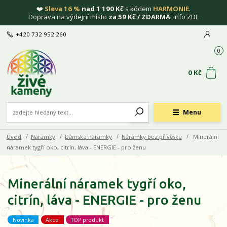
❤️
Sleva 16 %
nad 1 190 Kč
s kódem
HARMONIE
.
Doprava na výdejní místo
za 59 Kč / ZDARMA
! info
ZDE
+420 732 952 260
0
0 Kč
Menu
Úvod
Náramky
Dámské náramky
Náramky bez přívěsku
Minerální
náramek tygří oko, citrín, láva - ENERGIE - pro ženu
Minerální náramek tygří oko,
citrín, láva - ENERGIE - pro ženu
Novinka
Akce
TOP produkt