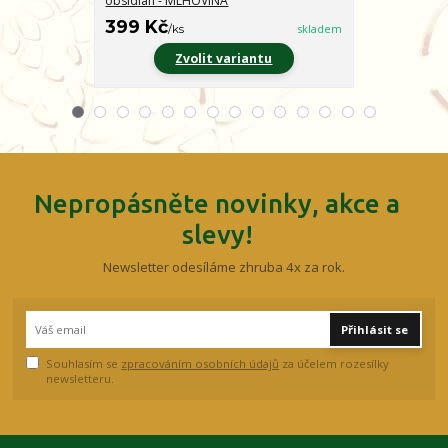
obsidián - MLHOVINA
CHARAKTER
399 Kč
399 Kč
/
ks
skladem
/
ks
Zvolit variantu
Z
Nepropásněte novinky, akce a
slevy!
Newsletter odesíláme zhruba 4x za rok.
Přihlásit se
Souhlasím se
zpracováním osobních údajů
za účelem rozesílky
newsletteru.