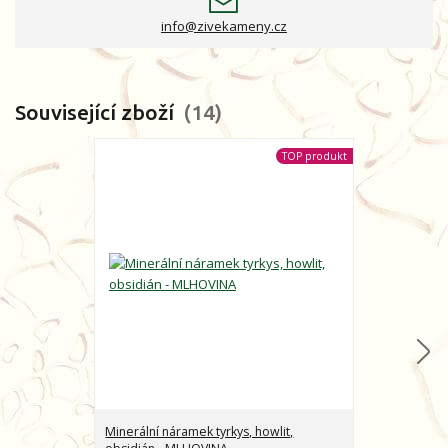
info@zivekameny.cz
Související zboží
14
TOP produkt
Minerální náramek tyrkys, howlit,
Minerální nár