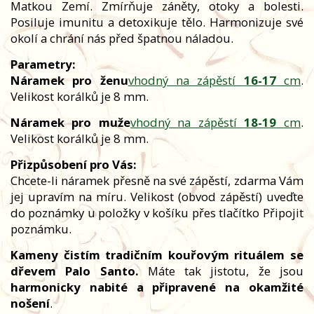
Matkou Zemí. Zmírňuje záněty, otoky a bolesti.
Posiluje imunitu a detoxikuje tělo. Harmonizuje své
okolí a chrání nás před špatnou náladou.
Parametry:
Náramek pro ženu
vhodný na zápěstí
16-17
cm
.
Velikost korálků je 8 mm.
Náramek pro muže
vhodný na zápěstí
18-19
cm
.
Velikost korálků je 8 mm.
Přizpůsobení pro Vás:
Chcete-li náramek přesně na své zápěstí, zdarma Vám
jej upravím na míru. Velikost (obvod zápěstí) uveďte
do poznámky u položky v košíku přes tlačítko Připojit
poznámku.
Kameny čistím tradičním kouřovým rituálem se
dřevem Palo Santo.
Máte tak jistotu, že jsou
harmonicky nabité a připravené na okamžité
nošení
.