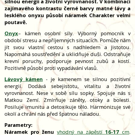
silnou energii a životní vyrovnanost. V kombinaci
zajímavého kontrastu černé barvy matné lávy a
lesklého onyxu působí náramek Charakter velmi
poutavě.
Onyx
– kámen osobní síly. Výborný pomocník v
období stresu a nepříjemných situacích. Pomůže nám
jít svou vlastní cestou s nadhledem a jistotou.
Napomáhá soustředění a uklidňuje duši. Odstraňuje
krevní poruchy, podporuje pevnost zubů a kostí.
Pozitivně působí proti vypadávání vlasů.
Lávový kámen
- je kamenem se silnou pozitivní
energií. Dodává sebejistotu, vitalitu a životní
vyrovnanost. Nese v sobě sílu sopky. Spojuje nás s
Matkou Zemí. Zmírňuje záněty, otoky a bolesti.
Posiluje imunitu a detoxikuje tělo. Harmonizuje své
okolí a chrání nás před špatnou náladou.
Parametry:
Náramek pro ženu
vhodný na zápěstí
16-17
cm
.