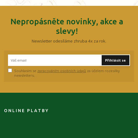
Nepropásněte novinky, akce a
slevy!
Newsletter odesíláme zhruba 4x za rok.
Přihlásit se
Souhlasím se
zpracováním osobních údajů
za účelem rozesílky
newsletteru.
ONLINE PLATBY