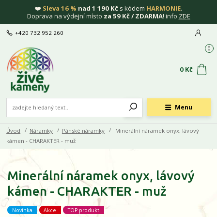
❤️
Sleva 16 %
nad 1 190 Kč
s kódem
HARMONIE
.
Doprava na výdejní místo
za 59 Kč / ZDARMA
! info
ZDE
+420 732 952 260
0
0 Kč
Menu
Úvod
Náramky
Pánské náramky
Minerální náramek onyx, lávový
kámen - CHARAKTER - muž
Minerální náramek onyx, lávový
kámen - CHARAKTER - muž
Novinka
Akce
TOP produkt