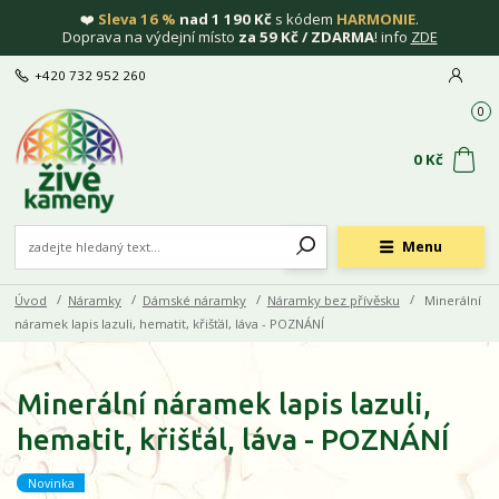
❤️
Sleva 16 %
nad 1 190 Kč
s kódem
HARMONIE
.
Doprava na výdejní místo
za 59 Kč / ZDARMA
! info
ZDE
+420 732 952 260
0
0 Kč
Menu
Úvod
Náramky
Dámské náramky
Náramky bez přívěsku
Minerální
náramek lapis lazuli, hematit, křišťál, láva - POZNÁNÍ
Minerální náramek lapis lazuli,
hematit, křišťál, láva - POZNÁNÍ
Novinka