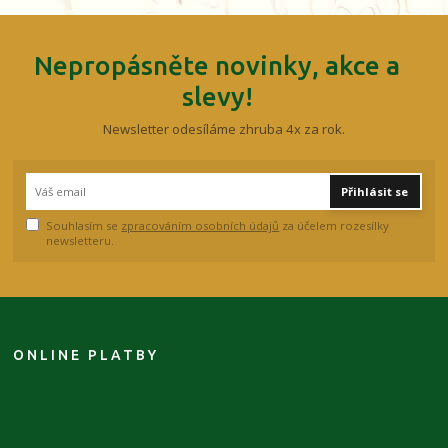
Nepropásněte novinky, akce a
slevy!
Newsletter odesíláme zhruba 4x za rok.
Přihlásit se
Souhlasím se
zpracováním osobních údajů
za účelem rozesílky
newsletteru.
ONLINE PLATBY