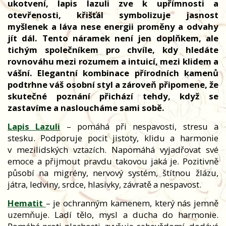
ukotvení, lapis lazuli zve k upřímnosti a
otevřenosti, křišťál symbolizuje jasnost
myšlenek a láva nese energii proměny a odvahy
jít dál. Tento náramek není jen doplňkem, ale
tichým společníkem pro chvíle, kdy hledáte
rovnováhu mezi rozumem a intuicí, mezi klidem a
vášní. Elegantní kombinace přírodních kamenů
podtrhne váš osobní styl a zároveň připomene, že
skutečné poznání přichází tehdy, když se
zastavíme a nasloucháme sami sobě.
Lapis Lazuli
– pomáhá při nespavosti, stresu a
stesku. Podporuje pocit jistoty, klidu a harmonie
v mezilidských vztazích. Napomáhá vyjadřovat své
emoce a přijmout pravdu takovou jaká je. Pozitivně
působí na migrény, nervový systém, štítnou žlázu,
játra, ledviny, srdce, hlasivky, závratě a nespavost.
Hematit
– je ochranným kamenem, který nás jemně
uzemňuje. Ladí tělo, mysl a ducha do harmonie.