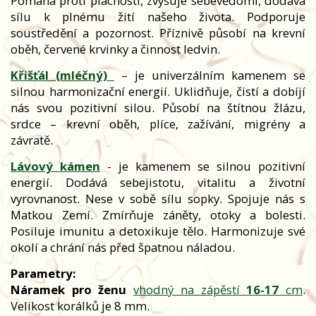
Pomáhá proti plachosti, zvyšuje sebevědomí, dodává
sílu k plnému žití našeho života. Podporuje
soustředění a pozornost. Příznivě působí na krevní
oběh, červené krvinky a činnost ledvin.
Křišťál (mléčný)
– je univerzálním kamenem se
silnou harmonizační energií. Uklidňuje, čistí a dobíjí
nás svou pozitivní silou. Působí na štítnou žlázu,
srdce – krevní oběh, plíce, zažívání, migrény a
závratě.
Lávový kámen
- je kamenem se silnou pozitivní
energií. Dodává sebejistotu, vitalitu a životní
vyrovnanost. Nese v sobě sílu sopky. Spojuje nás s
Matkou Zemí. Zmírňuje záněty, otoky a bolesti.
Posiluje imunitu a detoxikuje tělo. Harmonizuje své
okolí a chrání nás před špatnou náladou.
Parametry:
Náramek pro ženu
vhodný na zápěstí
16-17
cm
.
Velikost korálků je 8 mm.