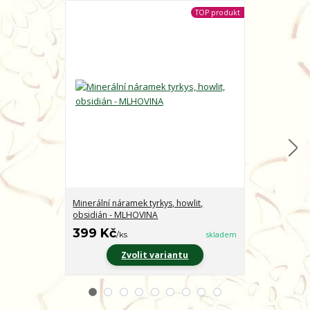
TOP produkt
Minerální náramek tyrkys, howlit,
Minerální nár
obsidián - MLHOVINA
CHARAKTER
399 Kč
399 Kč
/
ks
skladem
/
ks
Zvolit variantu
Z