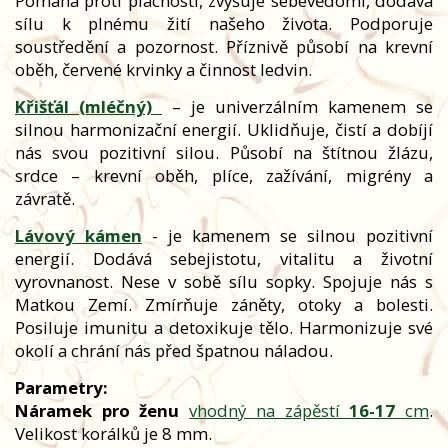
Pomáhá proti plachosti, zvyšuje sebevědomí, dodává
sílu k plnému žití našeho života. Podporuje
soustředění a pozornost. Příznivě působí na krevní
oběh, červené krvinky a činnost ledvin.
Křišťál (mléčný)
– je univerzálním kamenem se
silnou harmonizační energií. Uklidňuje, čistí a dobíjí
nás svou pozitivní silou. Působí na štítnou žlázu,
srdce – krevní oběh, plíce, zažívání, migrény a
závratě.
Lávový kámen
- je kamenem se silnou pozitivní
energií. Dodává sebejistotu, vitalitu a životní
vyrovnanost. Nese v sobě sílu sopky. Spojuje nás s
Matkou Zemí. Zmírňuje záněty, otoky a bolesti.
Posiluje imunitu a detoxikuje tělo. Harmonizuje své
okolí a chrání nás před špatnou náladou.
Parametry:
Náramek pro ženu
vhodný na zápěstí
16-17
cm
.
Velikost korálků je 8 mm.