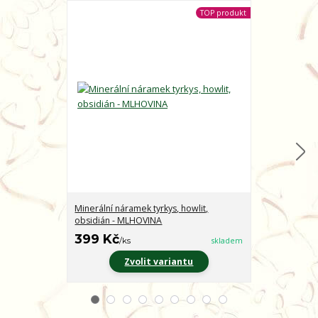
TOP produkt
Minerální náramek tyrkys, howlit,
Minerální nár
obsidián - MLHOVINA
CHARAKTER
399 Kč
399 Kč
/
ks
skladem
/
ks
Zvolit variantu
Z