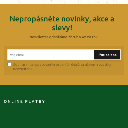
Nepropásněte novinky, akce a
slevy!
Newsletter odesíláme zhruba 4x za rok.
Přihlásit se
Souhlasím se
zpracováním osobních údajů
za účelem rozesílky
newsletteru.
ONLINE PLATBY