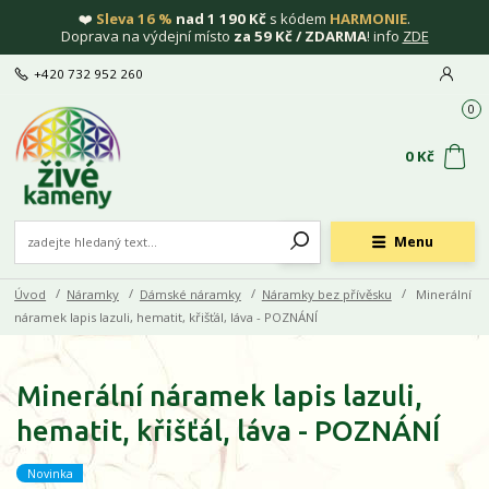
❤️
Sleva 16 %
nad 1 190 Kč
s kódem
HARMONIE
.
Doprava na výdejní místo
za 59 Kč / ZDARMA
! info
ZDE
+420 732 952 260
0
0 Kč
Menu
Úvod
Náramky
Dámské náramky
Náramky bez přívěsku
Minerální
náramek lapis lazuli, hematit, křišťál, láva - POZNÁNÍ
Minerální náramek lapis lazuli,
hematit, křišťál, láva - POZNÁNÍ
Novinka