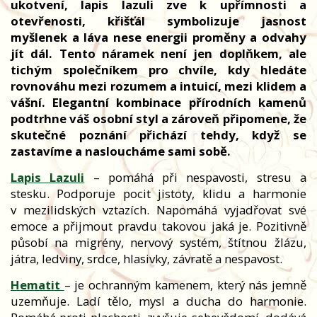
ukotvení, lapis lazuli zve k upřímnosti a
otevřenosti, křišťál symbolizuje jasnost
myšlenek a láva nese energii proměny a odvahy
jít dál. Tento náramek není jen doplňkem, ale
tichým společníkem pro chvíle, kdy hledáte
rovnováhu mezi rozumem a intuicí, mezi klidem a
vášní. Elegantní kombinace přírodních kamenů
podtrhne váš osobní styl a zároveň připomene, že
skutečné poznání přichází tehdy, když se
zastavíme a nasloucháme sami sobě.
Lapis Lazuli
– pomáhá při nespavosti, stresu a
stesku. Podporuje pocit jistoty, klidu a harmonie
v mezilidských vztazích. Napomáhá vyjadřovat své
emoce a přijmout pravdu takovou jaká je. Pozitivně
působí na migrény, nervový systém, štítnou žlázu,
játra, ledviny, srdce, hlasivky, závratě a nespavost.
Hematit
– je ochranným kamenem, který nás jemně
uzemňuje. Ladí tělo, mysl a ducha do harmonie.