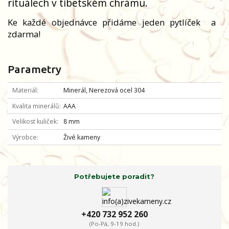
rituálech v tibetském chrámu.
Ke každé objednávce přidáme jeden pytlíček
a
zdarma!
Parametry
Materiál
Minerál, Nerezová ocel 304
Kvalita minerálů
AAA
Velikost kuliček
8 mm
Výrobce
Živé kameny
Potřebujete poradit?
+420 732 952 260
(Po-Pá, 9-19 hod.)