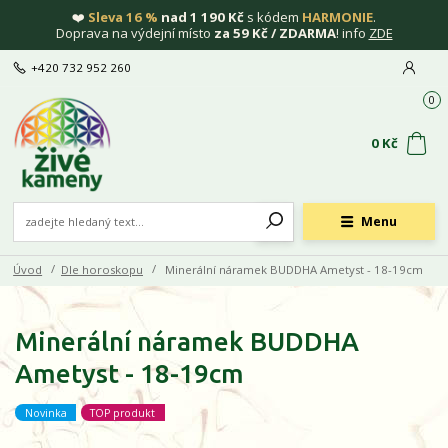
❤️
Sleva 16 %
nad 1 190 Kč
s kódem
HARMONIE
.
Doprava na výdejní místo
za 59 Kč / ZDARMA
! info
ZDE
+420 732 952 260
0
0 Kč
Menu
Úvod
Dle horoskopu
Minerální náramek BUDDHA Ametyst - 18-19cm
Minerální náramek BUDDHA
Ametyst - 18-19cm
Novinka
TOP produkt