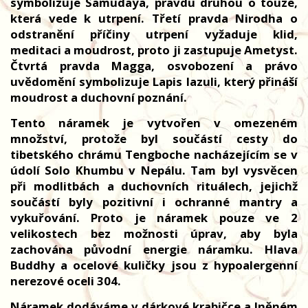
symbolizuje Samudaya, pravdu druhou o touze,
která vede k utrpení. Třetí pravda Nirodha o
odstranění příčiny utrpení vyžaduje klid,
meditaci a moudrost, proto ji zastupuje Ametyst.
Čtvrtá pravda Magga, osvobození a právo
uvědomění symbolizuje Lapis lazuli, který přináší
moudrost a duchovní poznání.
Tento náramek je vytvořen v omezeném
množství, protože byl součástí cesty do
tibetského chrámu Tengboche nacházejícím se v
údolí Solo Khumbu v Nepálu. Tam byl vysvěcen
při modlitbách a duchovních rituálech, jejichž
součástí byly pozitivní i ochranné mantry a
vykuřování. Proto je náramek pouze ve 2
velikostech bez možnosti úprav, aby byla
zachována původní energie náramku. Hlava
Buddhy a ocelové kuličky jsou z hypoalergenní
nerezové oceli 304.
Náramek dodáváme v dárkové krabičce a lněném