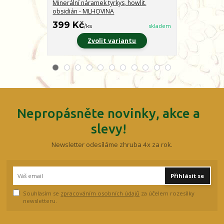
Minerální náramek tyrkys, howlit,
Minerální nár
obsidián - MLHOVINA
CHARAKTER
399 Kč
399 Kč
/
ks
skladem
/
ks
Zvolit variantu
Z
Nepropásněte novinky, akce a
slevy!
Newsletter odesíláme zhruba 4x za rok.
Přihlásit se
Souhlasím se
zpracováním osobních údajů
za účelem rozesílky
newsletteru.