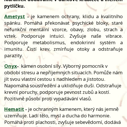
pytlíčku.
Ametyst
-
je kamenem ochrany, klidu a kvalitního
spánku. Pomáhá překonávat psychické bloky, staré
nefunkční mentální vzorce, obavy, zlobu, strach a
vztek. Podporuje intuici. Zvyšuje naše vibrace.
Podporuje metabolismus, endokrinní systém a
imunitu. Čistí krev, zmírňuje otoky a odstraňuje
parazity.
Onyx
-
kámen osobní síly. Výborný pomocník v
období stresu a nepříjemných situacích. Pomůže nám
jít svou vlastní cestou s nadhledem a jistotou.
Napomáhá soustředění a uklidňuje duši. Odstraňuje
krevní poruchy, podporuje pevnost zubů a kostí.
Pozitivně působí proti vypadávání vlasů.
Hematit
-
je ochranným kamenem, který nás jemně
uzemňuje. Ladí tělo, mysl a ducha do harmonie.
Pomáhá proti plachosti, zvyšuje sebevědomí, dodává