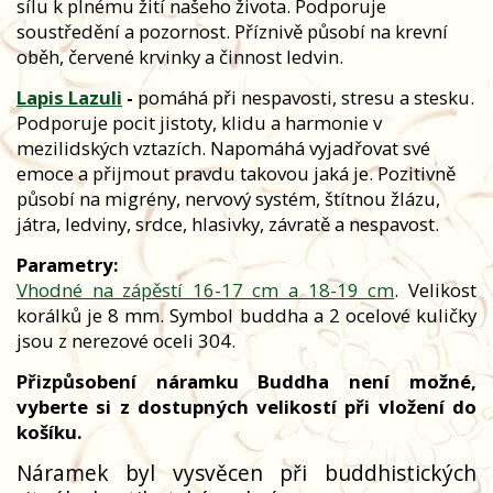
sílu k plnému žití našeho života. Podporuje
soustředění a pozornost. Příznivě působí na krevní
oběh, červené krvinky a činnost ledvin.
Lapis Lazuli
-
pomáhá při nespavosti, stresu a stesku.
Podporuje pocit jistoty, klidu a harmonie v
mezilidských vztazích. Napomáhá vyjadřovat své
emoce a přijmout pravdu takovou jaká je. Pozitivně
působí na migrény, nervový systém, štítnou žlázu,
játra, ledviny, srdce, hlasivky, závratě a nespavost.
Parametry:
Vhodné na zápěstí 16-17 cm a 18-19 cm
. Velikost
korálků je 8 mm. Symbol buddha a 2 ocelové kuličky
jsou z nerezové oceli 304.
Přizpůsobení náramku Buddha není možné,
vyberte si z dostupných velikostí při vložení do
košíku.
Náramek byl vysvěcen při buddhistických