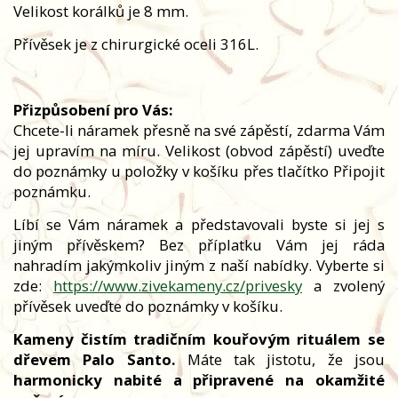
Velikost korálků je 8 mm.
Přívěsek je z chirurgické oceli 316L.
Přizpůsobení pro Vás:
Chcete-li náramek přesně na své zápěstí, zdarma Vám
jej upravím na míru. Velikost (obvod zápěstí) uveďte
do poznámky u položky v košíku přes tlačítko Připojit
poznámku.
Líbí se Vám náramek a představovali byste si jej s
jiným přívěskem? Bez příplatku Vám jej ráda
nahradím jakýmkoliv jiným z naší nabídky. Vyberte si
zde:
https://www.zivekameny.cz/privesky
a zvolený
přívěsek uveďte do poznámky v košíku.
Kameny čistím tradičním kouřovým rituálem se
dřevem Palo Santo.
Máte tak jistotu, že jsou
harmonicky nabité a připravené na okamžité