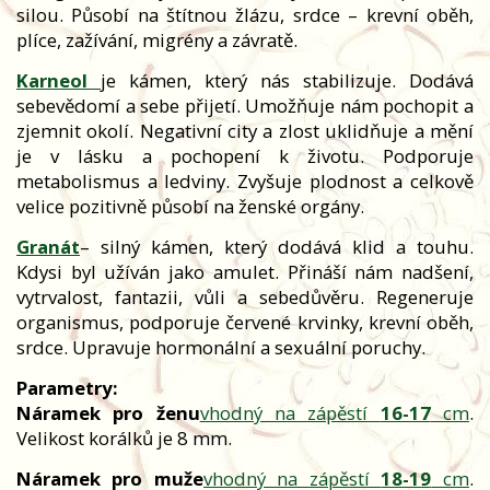
silou. Působí na štítnou žlázu, srdce – krevní oběh,
plíce, zažívání, migrény a závratě.
Karneol
je kámen, který nás stabilizuje. Dodává
sebevědomí a sebe přijetí. Umožňuje nám pochopit a
zjemnit okolí. Negativní city a zlost uklidňuje a mění
je v lásku a pochopení k životu. Podporuje
metabolismus a ledviny. Zvyšuje plodnost a celkově
velice pozitivně působí na ženské orgány.
Granát
– silný kámen, který dodává klid a touhu.
Kdysi byl užíván jako amulet. Přináší nám nadšení,
vytrvalost, fantazii, vůli a sebedůvěru. Regeneruje
organismus, podporuje červené krvinky, krevní oběh,
srdce. Upravuje hormonální a sexuální poruchy.
Parametry:
Náramek pro ženu
vhodný na zápěstí
16-17
cm
.
Velikost korálků je 8 mm.
Náramek pro muže
vhodný na zápěstí
18-19
cm
.