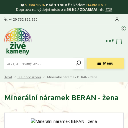
❤️
Sleva 16 %
nad 1 190 Kč
s kódem
HARMONIE
.
Doprava na výdejní místo
za 59 Kč / ZDARMA
! info
ZDE
+420 732 952 260
0
0 Kč
Menu
Úvod
Dle horoskopu
Minerální náramek BERAN - žena
Minerální náramek BERAN - žena