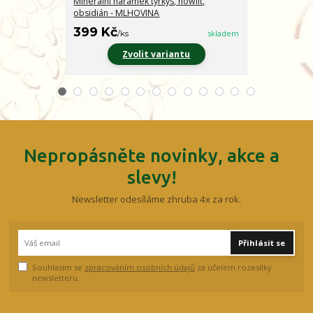
Minerální náramek tyrkys, howlit,
Minerální nár
obsidián - MLHOVINA
CHARAKTER
399 Kč
399 Kč
/
ks
skladem
/
ks
Zvolit variantu
Z
Nepropásněte novinky, akce a
slevy!
Newsletter odesíláme zhruba 4x za rok.
Přihlásit se
Souhlasím se
zpracováním osobních údajů
za účelem rozesílky
newsletteru.