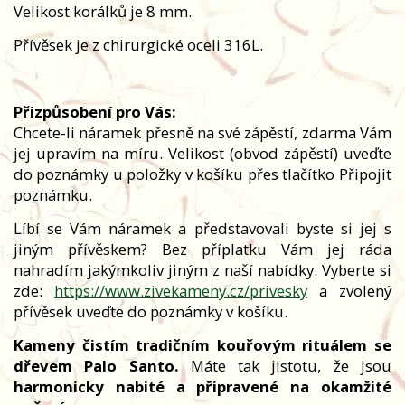
Velikost korálků je 8 mm.
Přívěsek je z chirurgické oceli 316L.
Přizpůsobení pro Vás:
Chcete-li náramek přesně na své zápěstí, zdarma Vám
jej upravím na míru. Velikost (obvod zápěstí) uveďte
do poznámky u položky v košíku přes tlačítko Připojit
poznámku.
Líbí se Vám náramek a představovali byste si jej s
jiným přívěskem? Bez příplatku Vám jej ráda
nahradím jakýmkoliv jiným z naší nabídky. Vyberte si
zde:
https://www.zivekameny.cz/privesky
a zvolený
přívěsek uveďte do poznámky v košíku.
Kameny čistím tradičním kouřovým rituálem se
dřevem Palo Santo.
Máte tak jistotu, že jsou
harmonicky nabité a připravené na okamžité