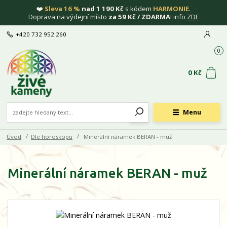
❤️
Sleva 16 %
nad 1 190 Kč
s kódem
HARMONIE
.
Doprava na výdejní místo
za 59 Kč / ZDARMA
! info
ZDE
+420 732 952 260
0
0 Kč
Menu
Úvod
Dle horoskopu
Minerální náramek BERAN - muž
Minerální náramek BERAN - muž