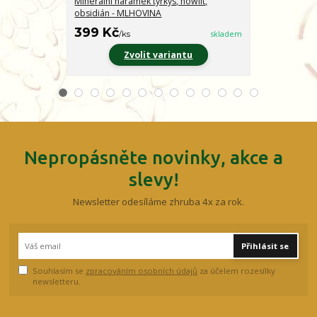
Minerální náramek tyrkys, howlit,
Minerální nár
obsidián - MLHOVINA
CHARAKTER
399 Kč
399 Kč
/
ks
skladem
/
ks
Zvolit variantu
Z
Nepropásněte novinky, akce a
slevy!
Newsletter odesíláme zhruba 4x za rok.
Přihlásit se
Souhlasím se
zpracováním osobních údajů
za účelem rozesílky
newsletteru.