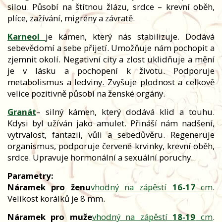
silou. Působí na štítnou žlázu, srdce – krevní oběh,
plíce, zažívání, migrény a závratě.
Karneol
je kámen, který nás stabilizuje. Dodává
sebevědomí a sebe přijetí. Umožňuje nám pochopit a
zjemnit okolí. Negativní city a zlost uklidňuje a mění
je v lásku a pochopení k životu. Podporuje
metabolismus a ledviny. Zvyšuje plodnost a celkově
velice pozitivně působí na ženské orgány.
Granát
– silný kámen, který dodává klid a touhu.
Kdysi byl užíván jako amulet. Přináší nám nadšení,
vytrvalost, fantazii, vůli a sebedůvěru. Regeneruje
organismus, podporuje červené krvinky, krevní oběh,
srdce. Upravuje hormonální a sexuální poruchy.
Parametry:
Náramek pro ženu
vhodný na zápěstí
16-17
cm
.
Velikost korálků je 8 mm.
Náramek pro muže
vhodný na zápěstí
18-19
cm
.