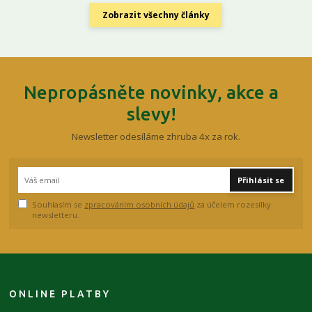
Zobrazit všechny články
Nepropásněte novinky, akce a
slevy!
Newsletter odesíláme zhruba 4x za rok.
Přihlásit se
Souhlasím se
zpracováním osobních údajů
za účelem rozesílky
newsletteru.
ONLINE PLATBY