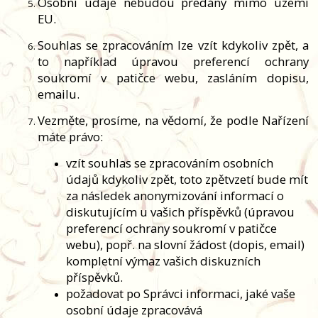
Osobní údaje nebudou předány mimo území
EU.
Souhlas se zpracováním lze vzít kdykoliv zpět, a
to například úpravou preferencí ochrany
soukromí v patičce webu, zasláním dopisu,
emailu.
Vezměte, prosíme, na vědomí, že podle Nařízení
máte právo:
vzít souhlas se zpracováním osobních
údajů kdykoliv zpět, toto zpětvzetí bude mít
za následek anonymizování informací o
diskutujícím u vašich příspěvků (úpravou
preferencí ochrany soukromí v patičce
webu), popř. na slovní žádost (dopis, email)
kompletní výmaz vašich diskuzních
příspěvků.
požadovat po Správci informaci, jaké vaše
osobní údaje zpracovává