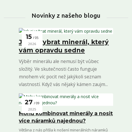
Novinky z našeho blogu
15
05
Jak si vybrat minerál, který
2026
vám opravdu sedne
Výběr minerálu ale nemusí být vůbec
složitý. Ve skutečnosti často funguje
mnohem víc pocit než jakýkoli seznam
vlastností. Když vás nějaký kámen zaujm...
27
09
2025
Mohu kombinovat minerály a nosit
více náramků najednou?
Většina z nás přišla k nošení minerálních náramků