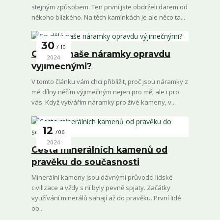
stejným způsobem. Ten první jste obdrželi darem od
někoho blízkého. Na těch kamínkách je ale něco ta...
30
10
Co dělá naše náramky opravdu
2024
výjimečnými?
V tomto článku vám chci přiblížit, proč jsou náramky z
mé dílny něčím výjimečným nejen pro mě, ale i pro
vás. Když vytvářím náramky pro živé kameny, v...
12
06
2024
Cesta minerálních kamenů od
pravěku do současnosti
Minerální kameny jsou dávnými průvodci lidské
civilizace a vždy s ní byly pevně spjaty. Začátky
využívání minerálů sahají až do pravěku. První lidé
ob...