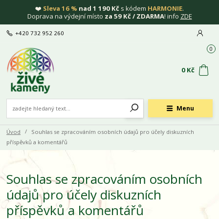
❤️
Sleva 16 %
nad 1 190 Kč
s kódem
HARMONIE
.
Doprava na výdejní místo
za 59 Kč / ZDARMA
! info
ZDE
+420 732 952 260
0
0 Kč
Menu
Úvod
Souhlas se zpracováním osobních údajů pro účely diskuzních
příspěvků a komentářů
Souhlas se zpracováním osobních
údajů pro účely diskuzních
příspěvků a komentářů