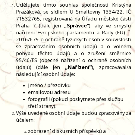
Udělujete tímto souhlas společnosti Kristýna
Pražáková, se sídlem U Smaltovny 1334/22, IČ
71532765, registrovaná na Úřadu městské části
Praha 7 (dále jen
„Správce“
), aby ve smyslu
nařízení Evropského parlamentu a Rady (EU) č.
2016/679 o ochraně fyzických osob v souvislosti
se zpracováním osobních údajů a o volném
pohybu těchto údajů a o zrušení směrnice
95/46/ES (obecné nařízení o ochraně osobních
údajů) (dále jen
„Nařízení“
), zpracovával/a
následující osobní údaje:
jméno / přezdívku
emailovou adresu
fotografii (pokud poskytnete přes službu
třetí strany).
Výše uvedené osobní údaje budou zpracovány za
účelem:
zobrazení diskuzních příspěvků a