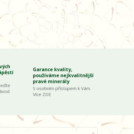
ových
Garance kvality,
ápěstí
používáme nejkvalitnější
pravé minerály
veďte
S osobním přístupem k Vám.
Návod
Více ZDE