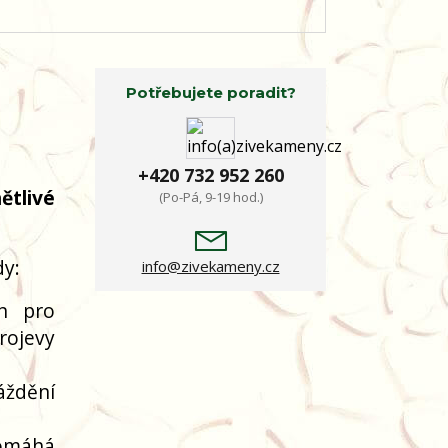
Potřebujete poradit?
+420 732 952 260
ětlivé
(Po-Pá, 9-19 hod.)
dy:
info@zivekameny.cz
n pro
rojevy
áždění
omáhá