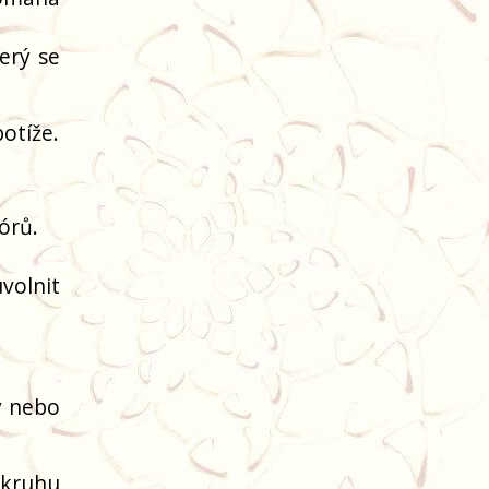
erý se
potíže.
órů.
volnit
ý nebo
 kruhu