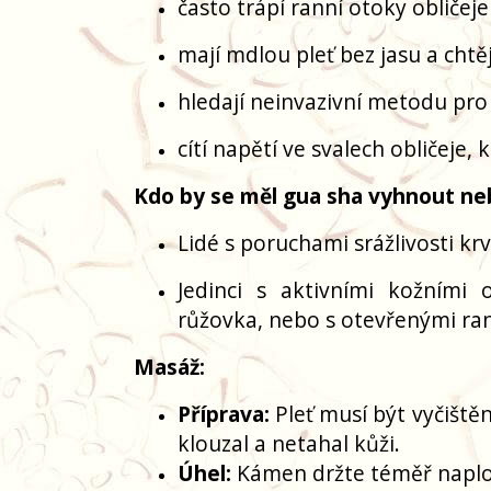
často trápí ranní otoky obličeje
mají mdlou pleť bez jasu a chtěj
hledají neinvazivní metodu pro
cítí napětí ve svalech obličeje
Kdo by se měl gua sha vyhnout neb
Lidé s poruchami srážlivosti krve
Jedinci s aktivními kožními
růžovka, nebo s otevřenými ran
Masáž:
Příprava:
Pleť musí být vyčištěn
klouzal a netahal kůži.
Úhel:
Kámen držte téměř naplo