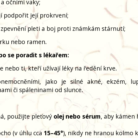
 a očními vaky;
í podpořit její prokrvení;
 zpevnění pleti a boj proti známkám stárnutí;
, krku nebo ramen.
o se poradit s lékařem:
 nebo ti, kteří užívají léky na ředění krve.
 onemocněními, jako je silné akné, ekzém, lu
ami či spáleninami od slunce.
á, použijte pleťový
olej nebo sérum
, aby kámen 
cho (v úhlu cca
15–45°
), nikdy ne hranou kolmo k 