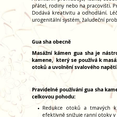
přátel, rodiny nebo na pracovišti. 
Dodává kreativitu a odhodlání. Léčí
urogenitální systém, žaludeční prob
Gua sha obecně
Masážní kámen gua sha je nástroj
kamene, který se používá k masáži
otoků a uvolnění svalového napětí
Pravidelné používání gua sha kamen
celkovou pohodu:
Redukce otoků a tmavých kr
efektivně snižuje ranní otoky v 