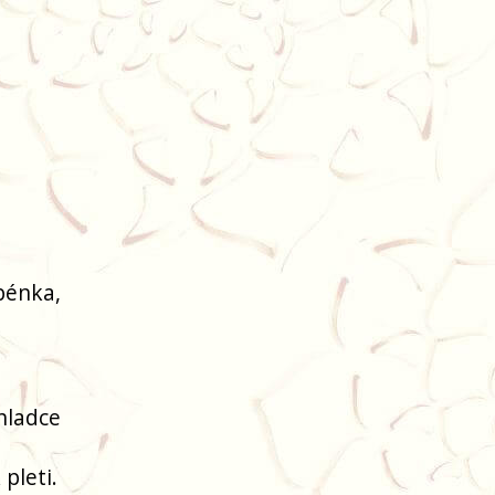
pénka,
hladce
pleti.