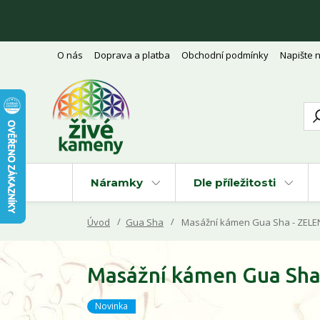
O nás
Doprava a platba
Obchodní podmínky
Napište 
Náramky
Dle příležitosti
Úvod
Gua Sha
Masážní kámen Gua Sha - ZELE
Masážní kámen Gua Sh
Novinka