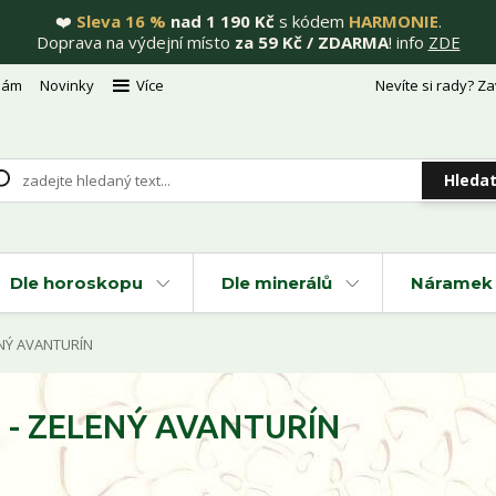
❤️
Sleva 16 %
nad 1 190 Kč
s kódem
HARMONIE
.
Doprava na výdejní místo
za 59 Kč / ZDARMA
! info
ZDE
nám
Novinky
Více
Nevíte si rady? Za
Hleda
Dle horoskopu
Dle minerálů
Náramek 
NÝ AVANTURÍN
a - ZELENÝ AVANTURÍN