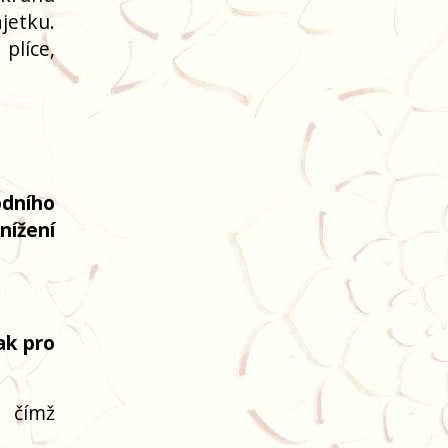
ajetku.
plíce,
odního
nížení
ak pro
, čímž