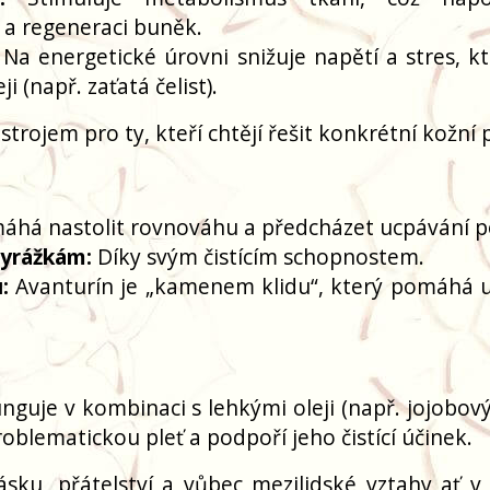
 a regeneraci buněk.
Na energetické úrovni snižuje napětí a stres, kt
ji (např. zaťatá čelist).
trojem pro ty, kteří chtějí řešit konkrétní kožní 
há nastolit rovnováhu a předcházet ucpávání p
vyrážkám:
Díky svým čistícím schopnostem.
:
Avanturín je „kamenem klidu“, který pomáhá u
guje v kombinaci s lehkými oleji (např. jojobov
oblematickou pleť a podpoří jeho čistící účinek.
ásku, přátelství a vůbec mezilidské vztahy ať v