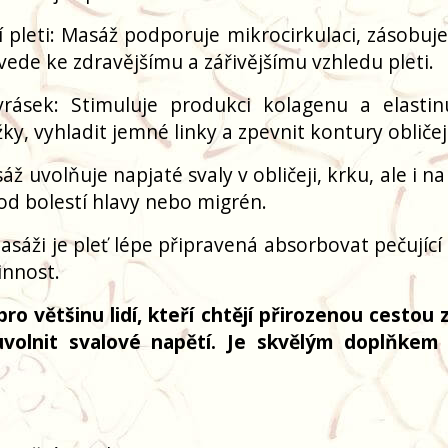
í pleti: Masáž podporuje mikrocirkulaci, zásobuje
vede ke zdravějšímu a zářivějšímu vzhledu pleti.
rásek: Stimuluje produkci kolagenu a elastin
ky, vyhladit jemné linky a zpevnit kontury obličej
 uvolňuje napjaté svaly v obličeji, krku, ale i na
od bolestí hlavy nebo migrén.
sáži je pleť lépe připravená absorbovat pečující 
činnost.
 většinu lidí, kteří chtějí přirozenou cestou z
uvolnit svalové napětí. Je skvělým doplňkem