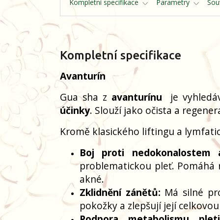
Kompletní specifikace
Parametry
Souv
Kompletní specifikace
Avanturín
Gua sha z
avanturínu
je vyhledá
účinky
. Slouží jako očista a regener
Kromě klasického liftingu a lymfati
Boj proti nedokonalostem 
problematickou pleť. Pomáhá 
akné.
Zklidnění zánětů:
Má silné pro
pokožky a zlepšují její celkovou
Podpora metabolismu pleti