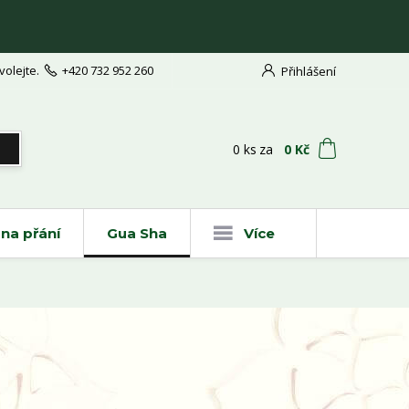
volejte.
+420 732 952 260
Přihlášení
t
0
ks
za
0 Kč
na přání
Gua Sha
Více