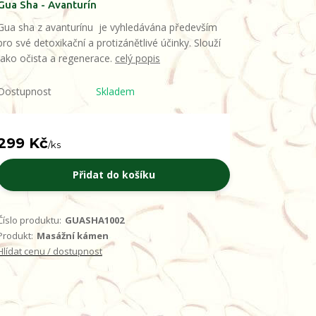
Gua Sha - Avanturín
Gua sha z avanturínu je vyhledávána především
pro své detoxikační a protizánětlivé účinky. Slouží
jako očista a regenerace.
celý popis
Dostupnost
Skladem
299 Kč
/
ks
Přidat do košíku
Číslo produktu:
GUASHA1002
Produkt:
Masážní kámen
Hlídat cenu / dostupnost