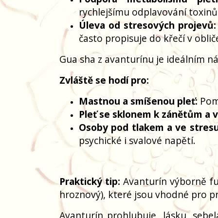
rychlejšímu odplavování toxinů
Úleva od stresových projevů:
často propisuje do křečí v obliče
Gua sha z avanturínu je ideálním nás
Zvláště se hodí pro:
Mastnou a smíšenou pleť:
Pomá
Pleť se sklonem k zánětům a 
Osoby pod tlakem a ve stresu
psychické i svalové napětí.
Praktický tip:
Avanturín výborně fun
hroznový), které jsou vhodné pro pr
Avanturín prohlubuje, lásku, sebel