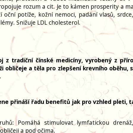
Propojuje rozum a cit. Je to kámen prosperity a m
 oční potíže, kožní nemoci, padání vlasů, srdce, 
lémy. Snižuje LDL cholesterol.
 z tradiční čínské medicíny, vyrobený z přír
 obličeje a těla pro zlepšení krevního oběhu, s
.
e přináší řadu benefitů jak pro vzhled pleti, t
uhů: Pomáhá stimulovat lymfatickou drenáž
obličeji a pod očima.