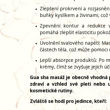
Zlepšení prokrvení a rozjasněn
buňky kyslíkem a živinami, což 
Zpevnění kontur a redukce v
pomáhá zlepšit elasticitu pokož
Uvolnění svalového napětí: Masáž
částech těla, což může pomoci 
Lepší absorpce produktů: Po ma
krémy, čímž se zvyšuje jejich ú
Gua sha masáž je obecně vhodná pro
zdraví a vzhled své pleti nebo 
kosmetické rutiny.
Zvláště se hodí pro jedince, kteří: