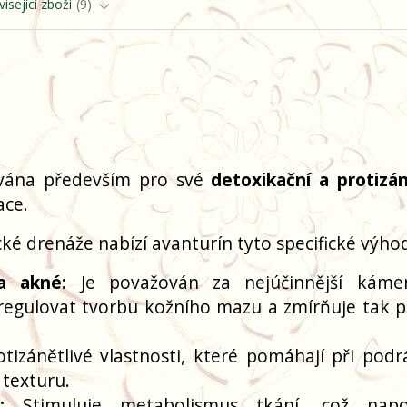
isející zboží
9
vána především pro své
detoxikační a protizán
ace.
cké drenáže nabízí avanturín tyto specifické výho
a akné:
Je považován za nejúčinnější káme
regulovat tvorbu kožního mazu a zmírňuje tak p
tizánětlivé vlastnosti, které pomáhají při podr
 texturu.
:
Stimuluje metabolismus tkání, což nap