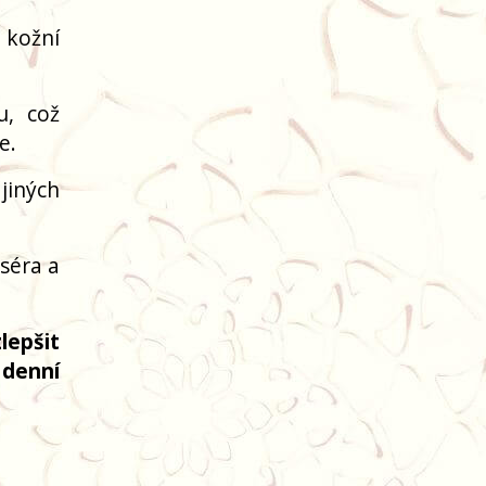
 kožní
u, což
e.
 jiných
séra a
lepšit
 denní